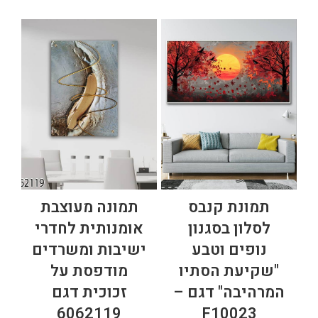
שחור
שמנת
כחול
עצים
פנורמית
אגרטל
צבעוני
אפור
ברבורים
סגול
צהוב
ירוק
בעלי חיים
שקיעה
לבן
ירח
גיאומטרי
נמר
עלים
תכלת
ציפורים
תמונת קנבס
תמונה מעוצבת
איילים
פרפרים
דיוקן
לסלון בסגנון
אומנותית לחדרי
נופים וטבע
ישיבות ומשרדים
ורוד
אפריקאיות
אריות
"שקיעת הסתיו
מודפסת על
טורקיז
שקוף
נוצות
המרהיבה" דגם –
זכוכית דגם
6062119
F10023
ברונזה
תמונות מעוצבות
סוסים