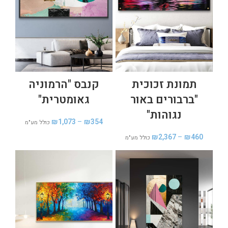
תמונת זכוכית
קנבס "הרמוניה
"ברבורים באור
גאומטרית"
נגוהות"
₪
1,073
–
₪
354
כולל מע"מ
₪
2,367
–
₪
460
כולל מע"מ