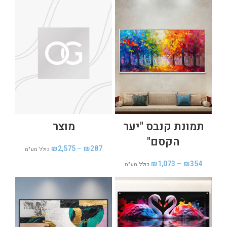
פנורמית
אפור
כוסות
לבן
גיאומטרי
תלת מימד
מופשט
שקוף
חום
ירח
אפריקאיות
פרפרים
זהב
עצים
נמר
ורוד
איילים
ירוק
תמונת קנבס "יער
מוצר
נוצות
פילים
עלים
הקסם"
₪
2,575
–
₪
287
כולל מע"מ
פופ-ארט
סוסים
פנטזיה
₪
1,073
–
₪
354
כולל מע"מ
דיוקן
תכלת
ברכות