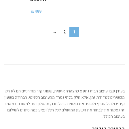
₪
499
→
2
1
בעידן שבו עיצוב הבית נתפס כהצהרה אישית, שעוני קיר מודרניים הם לא רק
מכשירים למדידת זמן, אלא חלק בלתי נפרד מהעיצוב הפנימי. הבחירה בשעון
קיר יכולה להוסיף ולשפר את האווירה בכל חדר, מהסלון ועד למשרד. במאמר
זה נסקור איך לבחור את השעון המושלם לכל חלל ונציע כמה טיפים לשילובו
בעיצוב הכולל.