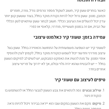
הבחירה הנכונה
כאשר בוחרים שעון קיר, חשוב לשקול מספר גורמים: גודל, צורה, חומרים
וכמובן, סגנון. שעון גדול יכול להיות נקודת מוקד בחלל, בעוד ששעון קטן יותר
עדין יכול להשלים את העיצוב הכללי. חשוב לבחור שעון שיתאים לטון הכללי
של הבית, אם זה בסגנון תעשייתי, מודרני, קלאסי או כפרי.
עמידה בזמן: שעוני קיר כאלמנט עיצובי
לשעוני קיר יש השפעה משמעותית על התחושה והאווירה בחלל. שעון בעל
עיצוב מודרני וחדשני יכול לשמש כנקודת מוקד בחלל, לקפוץ לעין ולהוסיף
אופי וסגנון. על מנת להשיג את האפקט המבוקש, יש לשים לב למיקום השעון
בחלל – יש להבטיח שהוא יהיה גלוי ובולט, אך לא ידרוך על פריטי עיצוב
אחרים בחדר.
טיפים לעיצוב עם שעוני קיר
שילוב צבעים
: נסה להתאים את צבע השעון לצבעי החלל או להשתמש בו
כנקודת ניגוד.
מיקום
: מקם את השעון במקום שבו הוא ייראה בבירור ויכול להיות נראה
ממספר זוויות בחלל.