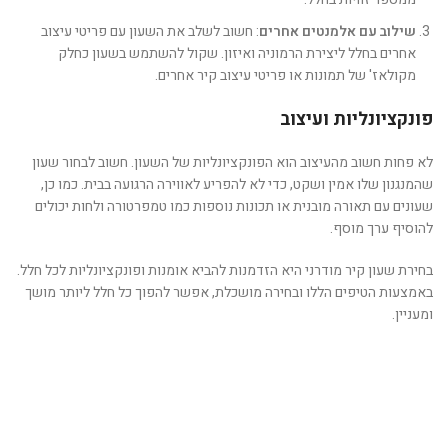
שילוב עם אלמנטים אחרים
: חשוב לשלב את השעון עם פריטי עיצוב
אחרים בחלל ליצירת הרמוניה ואיזון. שקול להשתמש בשעון כחלק
מקולאז' של תמונות או פריטי עיצוב קיר אחרים.
פונקציונליות ועיצוב
לא פחות חשוב מהעיצוב הוא הפונקציונליות של השעון. חשוב לבחור שעון
שהמנגנון שלו אמין ושקט, כדי לא להפריע לאווירה הרגועה בבית. כמו כן,
שעונים עם תאורה מובנית או תכונות נוספות כמו טמפרטורה ולחות יכולים
להוסיף ערך מוסף.
בחירת שעון קיר מודרני היא הזדמנות להביא אומנות ופונקציונליות לכל חלל.
באמצעות הטיפים הללו ובחירה מושכלת, אפשר להפוך כל חלל ליותר מושך
ומעניין.