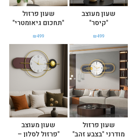
שעון מעוצב
שעון פרזול
"קיסר"
"תחכום גיאומטרי"
₪
499
₪
499
שעון פרזול
שעון מעוצב
מודרני "בצבע זהב"
"פרזול לסלון –