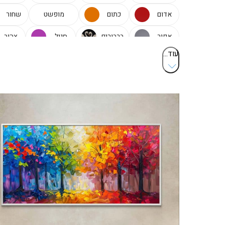
אדום
כתום
מופשט
שחור
אפור
ברבורים
סגול
צהוב
עוד...
שקיעה
נוצות
ירח
כוסו
ציפורים
פרפרים
דיוקן
אריות
תמונות מעוצבות
ברכות
מנדלה
תמונו
טיגריס
זוגיות