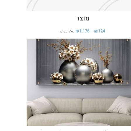
מוצר
₪
1,176
–
₪
124
כולל מע"מ