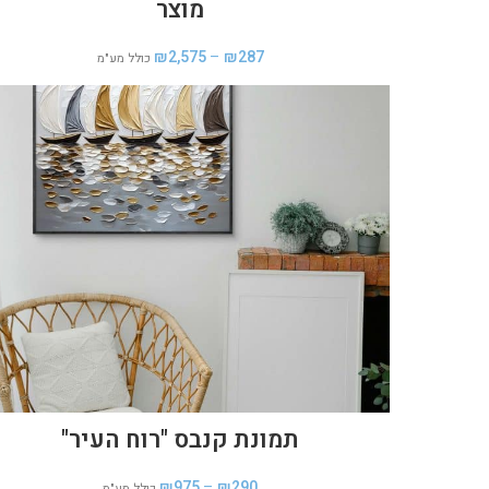
מוצר
₪
2,575
–
₪
287
כולל מע"מ
תמונת קנבס "רוח העיר"
₪
975
–
₪
290
כולל מע"מ