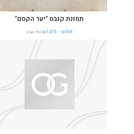
תמונת קנבס "יער הקסם"
₪
1,073
–
₪
354
כולל מע"מ