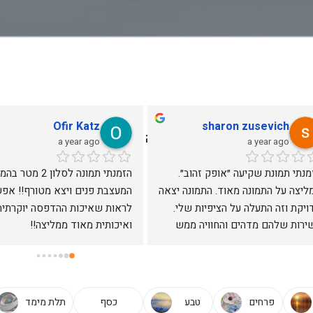
Ofir Katz
sharon zusevich
יר מיוחדים | תמונה לחדר שינה - אוניקס גלריה
a year ago
a year ago
הזמנתי תמונת שקיעה ״אופק זהוב״. 
ממליצה על התמונה מאוד. התמונה יצאה 
מדויקת וזה התעלה על הציפיות שלי. 
השירות שלהם מדהים והחוויה ממש 
ואיכותית מאוד ממליצה!!
ש טובה
פרחים
טבע
כסף
תלת מימד