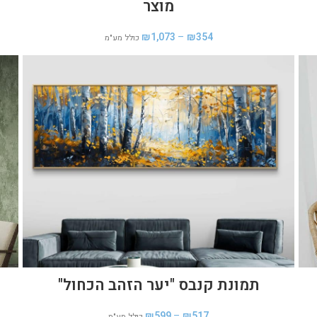
מוצר
₪
1,073
–
₪
354
כולל מע"מ
תמונת קנבס "יער הזהב הכחול"
₪
599
–
₪
517
כולל מע"מ