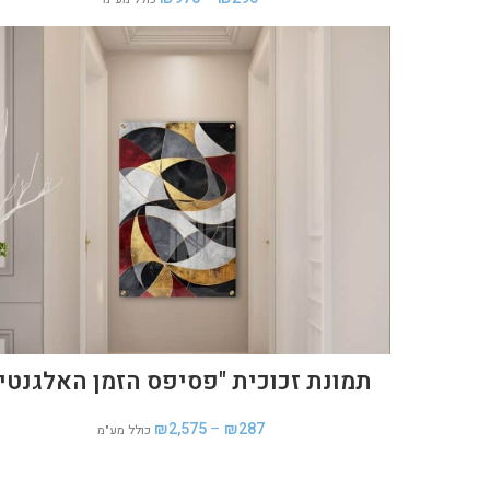
תמונת זכוכית "פסיפס הזמן האלגנטי"
₪
2,575
–
₪
287
כולל מע"מ