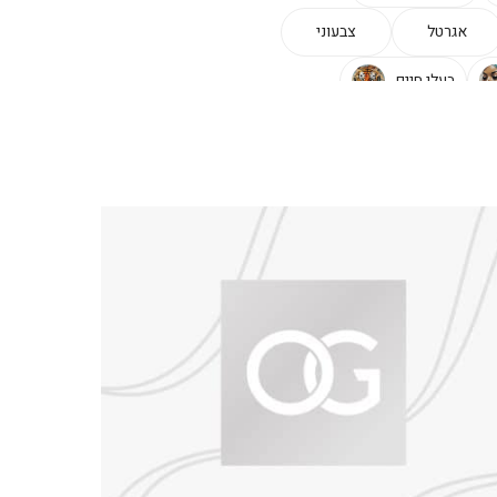
אגרטל
צבעוני
בעלי חיים
עלים
שקוף
סלון
בז'
פופ-ארט