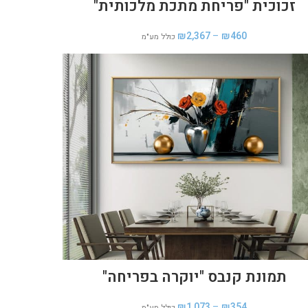
זכוכית "פריחת מתכת מלכותית"
₪
2,367
–
₪
460
כולל מע"מ
תמונת קנבס "יוקרה בפריחה"
₪
1,073
–
₪
354
כולל מע"מ