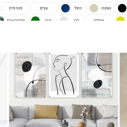
שמנת
כחול
עצים
פנורמית
איילים
לבן
ירוק
אפריקאיות
ת
ורוד
תכלת
גיאומטרי
נמר
טורקיז
ברונזה
תמונות זכוכית לסלון
תמונות ל
ת מרובעות
סוסים
פנטזיה
בורדו
פילים