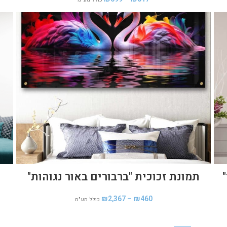
תמונת זכוכית "ברבורים באור נגוהות"
₪
2,367
–
₪
460
כולל מע"מ