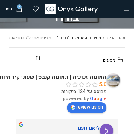
0
₪
0
בורדו
עמוד הבית
מוצרים המתויגים “בורדו”
מציגים את כל ⁦7⁩ התוצאות
מסננים
תמונות זכוכית | תמונות קנבס | שעוני קיר מיוח
5.0
מבוסס על 124 ביקורות
powered by
G
o
o
g
l
e
review us on
ליאם נועם