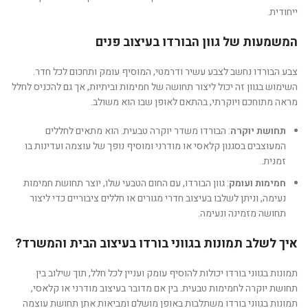
ייחודית.
המשמעות של גוון הבורדו בעיצוב פנים
צבע הבורדו נחשב לצבע עשיר ודרמטי, המוסיף עומק ותחכום לכל חדר.
השימוש בגוון זה יכול ליצור תחושה של חמימות וביתיות, אך גם להכניס לחלל
מראה מתוחכם ויוקרתי, בהתאם לאופן שבו הוא משולב.
תחושת יוקרה
: הבורדו משדר יוקרה טבעית. הוא מתאים לחללים
המעוצבים בסגנון קלאסי או מודרני ומוסיף נופך של עוצמה ועדינות בו
זמנית.
חמימות ועומק
: גוון הבורדו, עם החום הטבעי שלו, יוצר תחושת חמימות
נעימה, וניתן לשלבו בעיצוב חדרי מגורים או חללים ציבוריים כדי ליצור
תחושה מזמינה ונעימה.
איך לשלב תמונות בגווני בורדו בעיצוב הבית והמשרד?
תמונות בגווני בורדו יכולות להוסיף עומק ועניין לכל חלל, תוך שילוב בין
תחושת יוקרה לחמימות טבעית. בין אם מדובר בעיצוב מודרני או קלאסי,
תמונות בגווני בורדו משתלבות באופן מושלם ומביאות אתן תחושת עוצמה