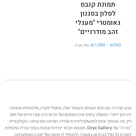
תמונת קנבס
לסלון בסגנון
גאומטרי "מעגלי
זהב מודרניים"
₪
1,060
–
₪
363
כולל מע"מ
צבע הבורדו, עם הגוון העמוק והעשיר שלו, מסמל יוקרה, אלגנטיות ועוצמה.
זהו גוון ייחודי המשלב בתוכו את התחכום של אדום כהה עם רמזים של חום
ויין, מה שהופך אותו למושלם ליצירת אווירה חמימה ומרשימה. בקולקציית
"בורדו" של
Onyx Gallery
, תמצאו מבחר יצירות אמנות בגווני בורדו שיכולות
לשדרג כל חלל בבית או במשרד ולהוסיף לו נגיעה של יוקרה ואסתטיקה