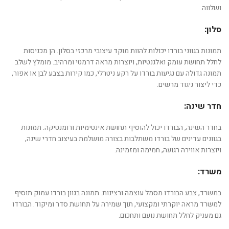
ושלווה.
סלון:
תמונות בגווני בורדו יכולות להוות מוקד עיצובי מרכזי בסלון. הן מכניסות
לחלל תחושת עומק ואלגנטיות, ויוצרות מראה דרמטי ומרהיב. מומלץ לשלב
תמונה גדולה עם נגיעות בורדו על רקע ניטרלי, כמו קירות בצבע לבן או אפור,
כדי ליצור ניגוד מרשים.
חדר שינה:
בחדר השינה, הבורדו יכול להוסיף תחושת אינטימיות ורומנטיקה. תמונות
בגוונים עדינים של בורדו משתלבות בצורה מושלמת בעיצוב חדרי שינה,
ויוצרות אווירה רגועה, חמימה ומזמינה.
משרד:
במשרד, צבע הבורדו מסמל עוצמה ורצינות. תמונה בגוון בורדו עמוק תוסיף
למשרד מראה יוקרתי ומקצועי, תוך שמירה על תחושת סדר ומיקוד. הבורדו
גם מעניק לחלל תחושת נועם ותחכום.