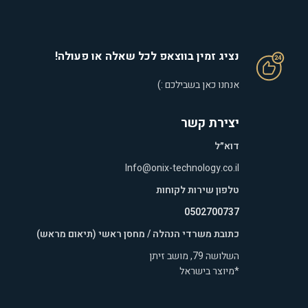
נציג זמין בווצאפ לכל שאלה או פעולה!
אנחנו כאן בשבילכם :)
יצירת קשר
דוא״ל
Info@onix-technology.co.il
טלפון שירות לקוחות
0502700737
כתובת משרדי הנהלה / מחסן ראשי (תיאום מראש)
השלושה 79, מושב זיתן
*מיוצר בישראל