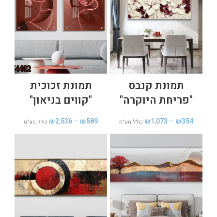
תמונת קנבס
תמונת זכוכית
"פריחת היוקרה"
"קווים בניאון"
₪
2,536
–
₪
589
₪
1,073
–
₪
354
כולל מע"מ
כולל מע"מ