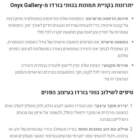
יתרונות בקניית תמונות בגווני בורדו מ-Onyx Gallery
איכות הדפסה מרשימה
: התמונות שלנו מודפסות בטכנולוגיה מתקדמת
על קנבס איכותי, כדי להבטיח עמידות וצבעים חדים לאורך זמן. התמונות
שומרות על יופיין ומביאות עמן תחושת יוקרה לכל חלל.
התאמה אישית
: אנו מציעים התאמה אישית של גודל התמונה והמסגרת,
כך שתוכלו לבחור את היצירה שתתאים בצורה המושלמת לעיצוב הפנים
שלכם.
שירות מקצועי
: הצוות שלנו זמין לייעוץ ולעזרה בבחירת היצירה
המתאימה ביותר לכל לקוח, תוך התחשבות בצרכים האישיים והסגנון
העיצובי הרצוי.
טיפים לשילוב גווני בורדו בעיצוב הפנים
יצירת מוקד עיצובי
: גוון הבורדו נחשב לצבע בולט, ולכן מומלץ לשלב אותו
כתמונה מרכזית או מוקד ויזואלי בחלל, ולשמור על איזון עם צבעים
ניטרליים בסביבה.
שילוב עם זהב ומתכות חמות
: בורדו משתלב נהדר עם גוונים של זהב או
ברונזה, ויכול להוסיף נופך יוקרתי ומרשים במיוחד כאשר משלבים אותו