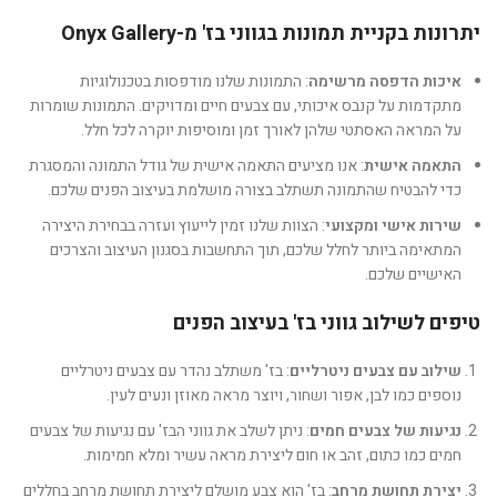
יתרונות בקניית תמונות בגווני בז' מ-Onyx Gallery
איכות הדפסה מרשימה
: התמונות שלנו מודפסות בטכנולוגיות
מתקדמות על קנבס איכותי, עם צבעים חיים ומדויקים. התמונות שומרות
על המראה האסתטי שלהן לאורך זמן ומוסיפות יוקרה לכל חלל.
התאמה אישית
: אנו מציעים התאמה אישית של גודל התמונה והמסגרת
כדי להבטיח שהתמונה תשתלב בצורה מושלמת בעיצוב הפנים שלכם.
שירות אישי ומקצועי
: הצוות שלנו זמין לייעוץ ועזרה בבחירת היצירה
המתאימה ביותר לחלל שלכם, תוך התחשבות בסגנון העיצוב והצרכים
האישיים שלכם.
טיפים לשילוב גווני בז' בעיצוב הפנים
שילוב עם צבעים ניטרליים
: בז' משתלב נהדר עם צבעים ניטרליים
נוספים כמו לבן, אפור ושחור, ויוצר מראה מאוזן ונעים לעין.
נגיעות של צבעים חמים
: ניתן לשלב את גווני הבז' עם נגיעות של צבעים
חמים כמו כתום, זהב או חום ליצירת מראה עשיר ומלא חמימות.
יצירת תחושת מרחב
: בז' הוא צבע מושלם ליצירת תחושת מרחב בחללים