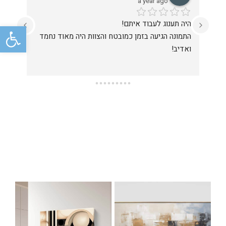
 year ago
a year ago
היה תענוג לעבוד איתם!
ביצענו הזמנה באת
פתח סרגל
התמונה הגיעה בזמן כמובטח והצוות היה מאוד נחמד 
מקצוענים ביותר
ואדיב!