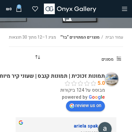
0
₪
0
בז'
עמוד הבית
מוצרים המתויגים “בז'”
מציג 1–12 מתוך 30 תוצאות
מסננים
תמונות זכוכית | תמונות קנבס | שעוני קיר מיוח
5.0
מבוסס על 124 ביקורות
powered by
G
o
o
g
l
e
review us on
ariela spak
מאי שח