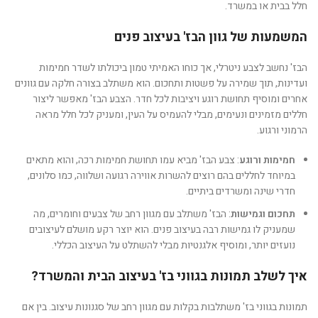
חלל בבית או במשרד.
המשמעות של גוון הבז' בעיצוב פנים
הבז' נחשב לצבע ניטרלי, אך כוחו האמיתי טמון ביכולתו לשדר חמימות
ועדינות, תוך שמירה על פשטות ותחכום. הוא משתלב בצורה חלקה עם גוונים
אחרים ומוסיף תחושת רוגע ויציבות לכל חדר. הצבע הבז' מאפשר ליצור
חללים מזמינים ונעימים, מבלי להעמיס על העין, ומעניק לכל חלל מראה
הרמוני ורגוע.
חמימות ורוגע
: צבע הבז' מביא עמו תחושת חמימות רכה, והוא מתאים
במיוחד לחללים בהם רוצים להשרות אווירה רגועה ושלווה, כמו סלונים,
חדרי שינה ומשרדים ביתיים.
תחכום וגמישות
: הבז' משתלב עם מגוון רחב של צבעים וחומרים, מה
שמעניק לו גמישות רבה בעיצוב פנים. הוא יוצר רקע מושלם לעיצובים
נועזים יותר, ומוסיף אלגנטיות מבלי להשתלט על העיצוב הכללי.
איך לשלב תמונות בגווני בז' בעיצוב הבית והמשרד?
תמונות בגווני בז' משתלבות בקלות עם מגוון רחב של סגנונות עיצוב. בין אם