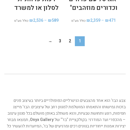
וכדורים מוזהבים"
לסלון או למשרד
₪
2,536
–
₪
589
₪
2,359
–
₪
471
כולל מע"מ
כולל מע"מ
→
3
2
1
צבע הבז' הוא אחד מהצבעים הניטרליים הפופולריים ביותר בעיצוב פנים
בזכות גמישותו והתאמתו המושלמת למגוון רחב של עיצובים. הבז' מייצג
חמימות, רוגע ותחושת טבעיות, והוא משתלב באופן מושלם בכל סגנון עיצוב
– מהכפרי ועד המודרני. בקולקציית "בז'" של
Onyx Gallery
, תמצאו מבחר
יצירות אמנות ייחודיות בגוונים רכים ומרגיעים של בז', המיועדות להעשיר כל