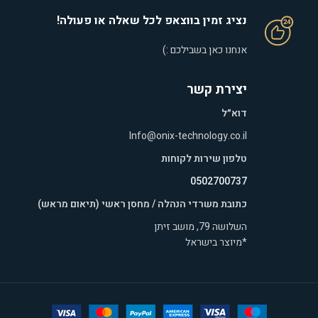
נציג זמין בווצאפ לכל שאלה או פעולה!
אנחנו כאן בשבילכם :)
יצירת קשר
דוא״ל
Info@onix-technology.co.il
טלפון שירות לקוחות
0502700737
כתובת משרדי הנהלה / מחסן ראשי (תיאום מראש)
השלושה 79, מושב זיתן
*מיוצר בישראל