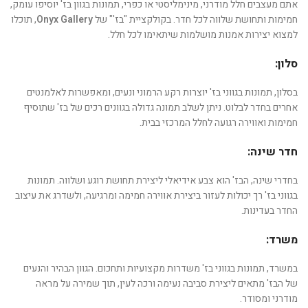
אתם מעצבים חלל מודרני, מינימליסטי או כפרי, תמונות בגוון בז' יוסיפו עומק,
חמימות ותחושת שלווה לכל חדר. בקולקציית "בז'" של
Onyx Gallery
, תוכלו
למצוא יצירות אמנות מושלמות שיתאימו לכל חלל.
סלון:
בסלון, תמונות בגווני בז' יוצרות רקע הרמוני ונעים, ומאפשרות לאלמנטים
אחרים בחדר לבלוט. ניתן לשלב תמונה גדולה בגוונים רכים של בז' שתוסיף
חמימות ואווירה רגועה לחלל המרכזי בבית.
חדר שינה:
בחדרי שינה, הבז' הוא צבע אידיאלי ליצירת תחושת רוגע ושלווה. תמונות
בגווני בז' רך יכולות לעזור ביצירת אווירה חמימה ומרגיעה, ולשדרג את עיצוב
החדר בעדינות.
משרד:
במשרד, תמונות בגווני בז' משדרות מקצועיות ותחכום. הגוון הבהיר והנעים
של הבז' מתאים ליצירת סביבה נעימה ורכה לעין, תוך שמירה על מראה
מודרני ומסודר.