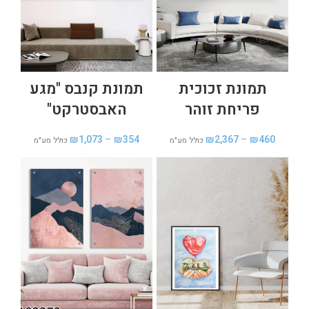
תמונת זכוכית
תמונת קנבס "מגע
פריחת זוהר
האבסטרקט"
₪
1,073
–
₪
354
₪
2,367
–
₪
460
כולל מע"מ
כולל מע"מ