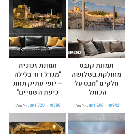
תמונת קנבס
תמונת זכוכית
מחולקת בשלושה
"מגדל דוד בלילה
חלקים "מבט על
– יופי עתיק תחת
הכותל"
כיפת השמיים"
₪
1,320
–
₪
388
₪
1,296
–
₪
942
כולל מע"מ
כולל מע"מ