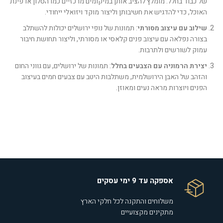
של כבוד בחלל. מומלץ להציב אותן במיקומים מרכזיים כמו הסלון או פינת
האוכל, כדי להדגיש את חשיבותן וליצור מוקד ויזואלי ייחודי.
שילוב עם עיצוב מסורתי
: תמונות של נופי ירושלים יכולות להשתלב
בצורה נפלאה עם עיצוב פנים קלאסי או מסורתי, וליצור תחושת חיבור
עמוק לשורשים ולתרבות.
יצירת הרמוניה עם הצבעים בחלל
: תמונות של ירושלים, עם גווני החום
והזהב של האבן הירושלמית, משתלבות היטב עם צבעים חמים בעיצוב
הפנים ויוצרות מראה נעים ומאוזן.
אספקה עד 9 ימי עסקים
משלוחים והתקנה לכל חלקי הארץ
מתקינים מקצועיים