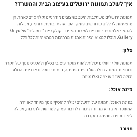
איך לשלב תמונות ירושלים בעיצוב הבית והמשרד?
תמונות ירושלים משתלבות היטב בעיצובים מודרניים וקלאסיים כאחד. הן
מתאימות לחללים שדורשים עומק והשראה תרבותית ורוחנית, ויכולות
להוסיף אלמנטים ייחודיים לעיצוב הפנים. בקולקציית "ירושלים" של
Onyx
Gallery
, תוכלו למצוא יצירות אמנות מרהיבות המתאימות לכל חלל.
סלון:
תמונות של ירושלים יכולות להוות מוקד עיצובי בסלון ולהכניס נופך של יוקרה
ורוחניות. תמונה גדולה של העיר העתיקה, חומות ירושלים או כיפת הסלע
יכולה לשדר עוצמה ואלגנטיות.
פינת אוכל:
בפינת האוכל, תמונה של ירושלים יכולה להוסיף נופך מיוחד לאווירה
המשפחתית. היא מהווה תזכורת לחיבור עמוק למורשת ולתרבות, ויכולה
ליצור אווירה חמימה ומקרבת.
משרד: