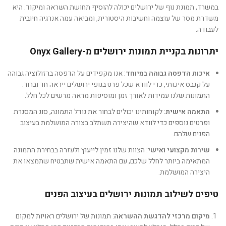
במשרד, תמונת נוף של ירושלים יכולה להוסיף תחושת השראה ומיקוד. היא
משדרת מסר של עוצמה וחשיבות היסטורית, ומביאה עמה אנרגיה חיובית
לעבודה.
יתרונות בקניית תמונות ירושלים מ-Onyx Gallery
איכות הדפסה גבוהה במיוחד
: אנו מקפידים על הדפסה ברזולוציה גבוהה
על קנבס איכותי, כדי לוודא שכל פרט בנופי ירושלים ייראה חד וברור.
התמונות שלנו עמידות לאורך זמן ומוסיפות מראה מרשים לכל חלל.
התאמה אישית
: לקוחותינו יכולים לבחור את גודל התמונה, סוג המסגרת
ופרטים נוספים כדי לוודא שהיצירה תשתלב בצורה המושלמת בעיצוב
הפנים שלהם.
שירות מקצועי ואישי
: הצוות שלנו זמין לייעוץ ולעזרה בבחירת התמונה
המתאימה ביותר לחלל שלכם, עם התאמה אישית שתבטיח שתמצאו את
היצירה המושלמת.
טיפים לשילוב תמונות ירושלים בעיצוב הפנים
מיקום מרכזי להדגשת ההשראה
: תמונות של ירושלים ראויות למקום