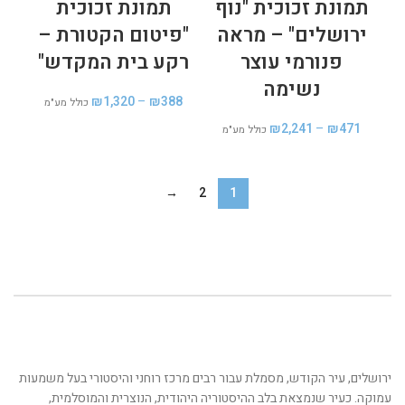
תמונת זכוכית "נוף
תמונת זכוכית
ירושלים" – מראה
"פיטום הקטורת –
פנורמי עוצר
רקע בית המקדש"
נשימה
₪
1,320
–
₪
388
כולל מע"מ
₪
2,241
–
₪
471
כולל מע"מ
→
2
1
ירושלים, עיר הקודש, מסמלת עבור רבים מרכז רוחני והיסטורי בעל משמעות
עמוקה. כעיר שנמצאת בלב ההיסטוריה היהודית, הנוצרית והמוסלמית,