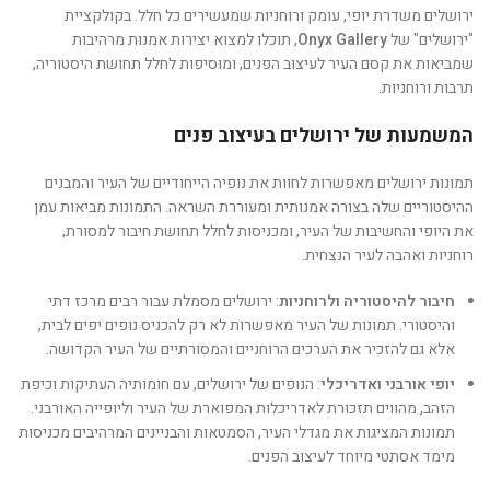
ירושלים משדרת יופי, עומק ורוחניות שמעשירים כל חלל. בקולקציית
"ירושלים" של
Onyx Gallery
, תוכלו למצוא יצירות אמנות מרהיבות
שמביאות את קסם העיר לעיצוב הפנים, ומוסיפות לחלל תחושת היסטוריה,
תרבות ורוחניות.
המשמעות של ירושלים בעיצוב פנים
תמונות ירושלים מאפשרות לחוות את נופיה הייחודיים של העיר והמבנים
ההיסטוריים שלה בצורה אמנותית ומעוררת השראה. התמונות מביאות עמן
את היופי והחשיבות של העיר, ומכניסות לחלל תחושת חיבור למסורת,
רוחניות ואהבה לעיר הנצחית.
חיבור להיסטוריה ולרוחניות
: ירושלים מסמלת עבור רבים מרכז דתי
והיסטורי. תמונות של העיר מאפשרות לא רק להכניס נופים יפים לבית,
אלא גם להזכיר את הערכים הרוחניים והמסורתיים של העיר הקדושה.
יופי אורבני ואדריכלי
: הנופים של ירושלים, עם חומותיה העתיקות וכיפת
הזהב, מהווים תזכורת לאדריכלות המפוארת של העיר וליופייה האורבני.
תמונות המציגות את מגדלי העיר, הסמטאות והבניינים המרהיבים מכניסות
מימד אסתטי מיוחד לעיצוב הפנים.