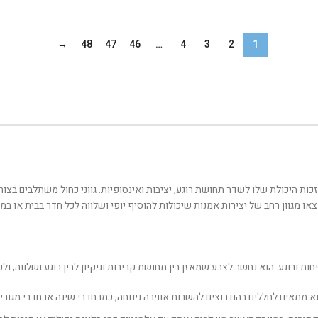
→
48
47
46
…
4
3
2
1
ות היכולת שלו לשדר תחושת רוגע, יציבות ואינסופיות. גווני כחול משתלבים בצור
צאו מגוון רחב של יצירות אמנות שיכולות להוסיף יופי ושלווה לכל חדר בבית או במ
ת ורוגע. הוא נחשב לצבע שמאזן בין תחושת קרירות וניקיון לבין רוגע ושלווה, ולכ
 מתאים לחללים בהם רוצים להשרות אווירה נינוחה, כמו חדרי שינה או חדרי מגורים