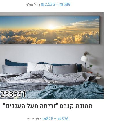
₪
2,536
–
₪
589
כולל מע"מ
תמונת קנבס "זריחה מעל העננים"
₪
825
–
₪
376
כולל מע"מ