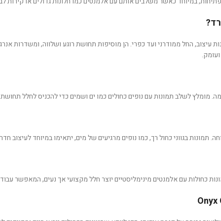
ופתיחות, במיוחד כאשר משלבים אותם עם אלמנטים כמו חלונות גדולים או קירות לב
רד?
ות עיצוב, החל ממודרני ועד כפרי. הן מוסיפות תחושת רוגע ושלווה, ומשדרות אנרג
עומק.
מה. מומלץ לשלב תמונות עם נופים כחולים כמו ים ושמים כדי להכניס לחלל תחושת 
ה. תמונות בגווני כחול רך, כמו נופים מרגיעים של מים, יתאימו במיוחד לעיצוב חדר
מונות כחולות עם אלמנטים מינימליסטיים יוצר חלל מקצועי אך נעים, המאפשר עבוד