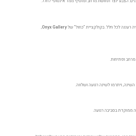
נים. הצבע יוצר תחושת מרחב ומוסיף ממד אינסופי לחלל.
יה רעננה לכל חלל. בקולקציית "כחול" של
Onyx Gallery
,
מרחב ופתיחות.
 השינה, ויתרמו לשינה רגועה ושלווה.
ה ממוקדת בסביבה רגועה.