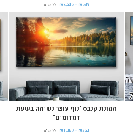
₪
2,536
–
₪
589
כולל מע"מ
תמונת קנבס "נוף עוצר נשימה בשעת
דמדומים"
₪
1,060
–
₪
363
כולל מע"מ