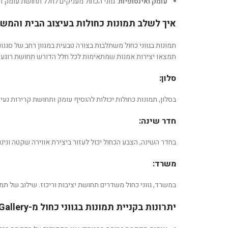
עומק ואינסופיות
: גווני הכחול מעניקים לחלל תחושת עומק 
איך לשלב תמונות כחולות בעיצוב הבית והמש
תמונות בגווני כחול משתלבות בצורה טבעית במגוון רחב של סגנונ
תמצאו יצירות אמנות שמתאימות לכל חלל הדורש תחושת רוגע ו
סלון:
בסלון, תמונות כחולות יכולות להוסיף עומק ותחושת קרירות נעי
חדר שינה:
בחדר השינה, הצבע הכחול יכול לעזור ביצירת אווירה שקטה ונינוח
משרד:
במשרד, גווני כחול משדרים תחושת יציבות וריכוז. שילוב של ת
יתרונות בקניית תמונות בגווני כחול מ-Onyx Gallery