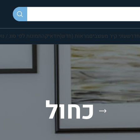
חדר
שעוני קיר מעוצבים
מראות (חדש)
יודאיקה
תמונות לפי סוג / נו
כחול