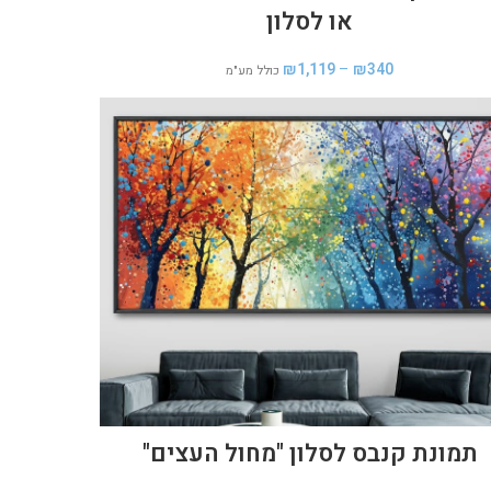
או לסלון
₪
1,119
–
₪
340
כולל מע"מ
תמונת קנבס לסלון "מחול העצים"