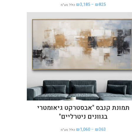
₪
3,185
–
₪
825
כולל מע"מ
תמונת קנבס "אבסטרקט גיאומטרי
בגוונים ניטרליים"
₪
1,060
–
₪
363
כולל מע"מ