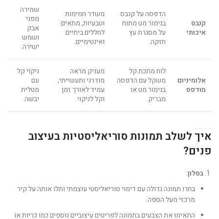
שמירה
הדפסה על קנבס
משדר חמימות
מפני
קנבס
בגימור מט מתוח
וטבעיות, מתאים
אבק
איכותי
על מסגרת עץ
לחללים ביתיים
ושמש
חזקה.
ואינטימיים.
ישירה.
לוח מתכת קל
מעניק מראה
ניקוי קל
אלומיניום
משקל עם הדפסה
מודרני ותעשייתי,
עם
מודפס
בגימור מט או
עמיד לאורך זמן
מטלית
מבריק.
וקל לניקוי.
יבשה.
איך לשלב תמונות סוריאליסטיות בעיצוב
פנים?
בסלון
:
בחרו תמונה גדולה עם דימוי סוריאליסטי עוצמתי ותלו אותה על קיר
מרכזי מעל הספה.
התאימו את הצבעים בתמונה לפריטים עיצוביים נוספים כמו כריות או