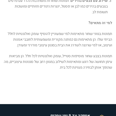
שילוב עם צבעים בהירים
: תמונות שחורות משתלבות נהדר עם פרטים
בצבעים בהירים כמו לבן או פסטל, יוצרות ניגודים חזותיים ומושכות
תשומת לב.
למי זה מתאים?
תמונות בגווני שחור מתאימות למי שמעוניין להוסיף עומק ואלגנטיות לחלל
הביתי שלו. הן מתאימות גם כמתנה מקורית ומשמעותית לחובבי אמנות
ועיצוב, או למי שרוצה לשדרג את הבית בסגנון עיצובי מודרני ומעודן.
תמונות בצבע שחור מוסיפות סטייל, עומק ואלגנטיות לכל חלל. הן מביאות
עימן תחושה של רוגע ומתאימות לשילוב במגוון רחב של סגנונות עיצוביים, מה
שהופך אותן לבחירה מצוינת לכל בית.
אספקה עד 9 ימי עסקים