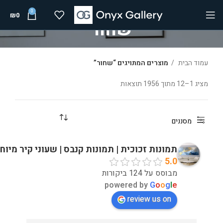
0
₪
0
שחור
עמוד הבית
מוצרים המתויגים “שחור”
מציג 1–12 מתוך 1956 תוצאות
מסננים
תמונות זכוכית | תמונות קנבס | שעוני קיר מיוח
5.0
מבוסס על 124 ביקורות
powered by
G
o
o
g
l
e
review us on