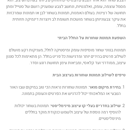
הצבע שחור הוא אחד הצבעים הבסיסיים והחזקים ביותר בעולם העיצוב. הוא
מסמל עוצמה, עומק, ואלגנטיות, ונחשב לצבע שמעניק רושם של סטייל ומתן
תחושה של רצינות. בעולם האמנות, תמונות בשחור לבן או תמונות שמרכזות
את עיקר צבעוניותן בשחור מושכות תשומת לב ויוצרות דינמיקה חזותית
בחלל.
השפעת תמונות שחורות על החלל הביתי
תמונות בגווני שחור מוסיפות עומק ומיסטיקה לחלל, מעניקות רקע מושלם
לשילוב פרטים בהירים יותר ומדגישות כל פריט בחלל. הן מתאימות לכל סגנון
עיצוב, ממודרני ועד קלאסי, ומביאות עימן תחושת רוגע וסדר.
טיפים לשילוב תמונות שחורות בעיצוב הבית
בחירת מיקום מואר
: תמונות שחורות נראות הכי טוב במיקום שבו האור
הטבעי או המלאכותי יכול להדגיש את הפרטים והעומק בתמונה.
שילוב בחדרים בעלי קו עיצוב מינימליסטי
: תמונות בשחור יכולות
להוסיף רמה נוספת של עיצוב ולשמש כנקודת מוקד בחללים
מינימליסטיים.