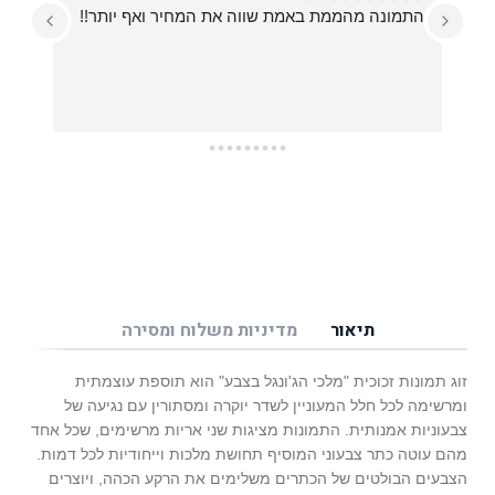
התמונה מהממת באמת שווה את המחיר ואף יותר!!
עזרו לי בכל מה שרציתי, מההחלטה על איזו תמונה 
תיאור
מדיניות משלוח ומסירה
זוג תמונות זכוכית "מלכי הג'ונגל בצבע" הוא תוספת עוצמתית
ומרשימה לכל חלל המעוניין לשדר יוקרה ומסתורין עם נגיעה של
צבעוניות אמנותית. התמונות מציגות שני אריות מרשימים, שכל אחד
מהם עוטה כתר צבעוני המוסיף תחושת מלכות וייחודיות לכל דמות.
הצבעים הבולטים של הכתרים משלימים את הרקע הכהה, ויוצרים