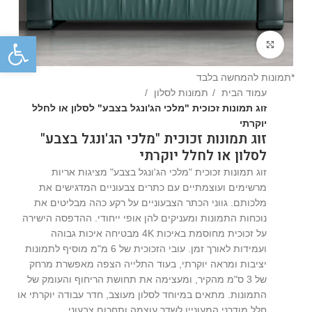
פתח
Click to enlarge
*תמונות להמחשה בלבד
עמוד הבית
תמונות לסלון
זוג תמונות זכוכית "מלכי הג'ונגל בצבע" לסלון או לחלל
יוקרתי
זוג תמונות זכוכית "מלכי הג'ונגל בצבע"
לסלון או לחלל יוקרתי
זוג תמונות זכוכית "מלכי הג'ונגל בצבע" מציגות אריות
מרשימים ועוצמתיים עם כתרים צבעוניים המדגישים את
מלכותם. גווני הכתר הצבעוניים על רקע כהה מבליטים את
נוכחות התמונות ומעניקים להן אופי ייחודי. ההדפסה הישירה
על זכוכית מחוסמת באיכות 4K מבטיחה איכות גבוהה
ועמידות לאורך זמן. עובי הזכוכית של 6 מ"מ מוסיף לתמונות
יציבות ומראה יוקרתי, בעוד התלייה הצפה מאפשרת מרחק
של 3 ס"מ מהקיר, ומעצימה את תחושת הריחוף והעומק של
התמונות. מתאים במיוחד לסלון מעוצב, חדר עבודה יוקרתי או
חלל מודרני המעוניין לשדר עוצמה ותחכום צבעוני.