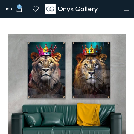
0
₪
0