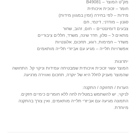
מק"ט המוצר – B49081
חומר – זכוכית איכותית
מידות – לפי בחירה (זמין במגוון מידות)
סגנון – מודרני, דינמי, חם
צבעים דומיננטיים – חום, זהוב, שחור
מתאים ל – סלון, חדר שינה, משרד, חללים ציבוריים
משדר – חמימות, רוגע, תחכום, אלגנטיות
אפשרויות תלייה – מגיע עם אביזרי תלייה מותאמים
יתרונות:
המוצר עשוי זכוכית איכותית שמבטיחה עמידות וניקוי קל. התחושה
שהמוצר מעניק לחלל היא של יוקרה, תחכום ואווירה מרגיעה.
הערות / תחזוקה / התקנה:
לניקוי, יש להשתמש במטלית לחה ללא חומרים כימיים חזקים.
התמונה מגיעה עם אביזרי תלייה מותאמים, ואין צורך בהתקנה
מיוחדת.