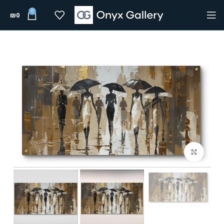
0
₪
0
Click to enlarge