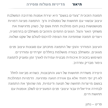
תיאור
מדיניות משלוח ומסירה
תמונת הזכוכית "צעדים בגשם" היא יצירת אמנות מרהיבה המשלבת
עיצוב עכשווי עם תחושות של נוסטלגיה ורוך. התמונה מציגה דמויות
מטושטשות בגוון חום מהלכות תחת גשם קל, כשהן מדגישות את
משחקי האור והצל. הגוונים החמים והזהובים משתלבים בהרמוניה,
ויוצרים תמונה שמזמינה את הצופה להיכנס לעולם של שקט ושלווה.
העיצוב המודרני והנקי של התמונה מתכתב עם סגנונות עיצוב פנים
מגוונים, ומשתלב בצורה מושלמת בחללים יוקרתיים ומודרניים.
השימוש בזכוכית איכותית מבטיח עמידות לאורך זמן ומעניק לתמונה
גימור מבריק ומרהיב.
היצירה משדרת תחושות של רוגע והתבוננות, כשהיא מביאה לחלל
לא רק יופי חזותי אלא גם אווירה רגועה ומרגיעה. הדמויות המהלכות
בגשם מייצרות תחושה של תנועה ודינמיות, מה שהופך את התמונה
לבחירה אידיאלית עבור עיצובי פנים המעוניינים לשלב אומנות עם
תחושת חיים.
פריט – נתון