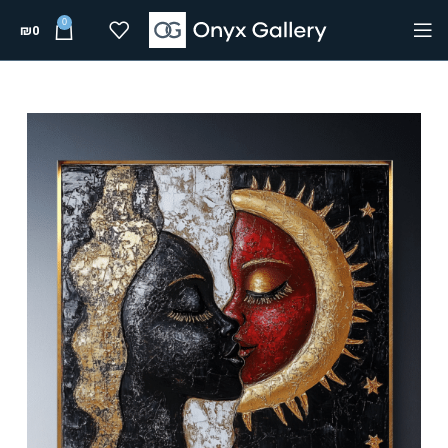
0
₪
0