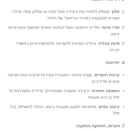
סלון
: מומלץ לתלות את היצירה מעל ספה או שולחן קפה מרכזי,
כשהיא ממוקמת כמרכז הוויזואלי של החדר.
חדר שינה
: תליית התמונה מעל המיטה תוסיף תחושת אינטימיות
ורוגע.
פינת עבודה
: בחירה מצוינת להשראה ולתחושת איזון במשרד
הביתי.
6. יתרונות:
איכות חומרים
: קנבס איכותי המבטיח עמידות ארוכת טווח ושימור
צבעים מרהיבים.
השפעה חזותית
: היצירה מושכת תשומת לב מיידית ומשדרגת כל
חלל בו היא מוצגת.
עיצוב גמיש
: מתאימה למגוון סגנונות עיצוב ויכולה להשתלב בכל
חלל.
7. הערות, תחזוקה והתקנה: