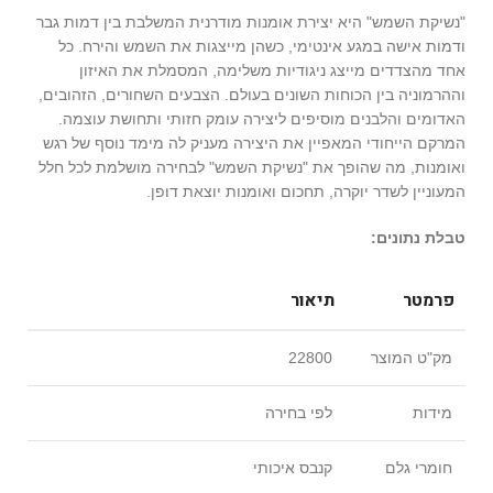
"נשיקת השמש" היא יצירת אומנות מודרנית המשלבת בין דמות גבר
ודמות אישה במגע אינטימי, כשהן מייצגות את השמש והירח. כל
אחד מהצדדים מייצג ניגודיות משלימה, המסמלת את האיזון
וההרמוניה בין הכוחות השונים בעולם. הצבעים השחורים, הזהובים,
האדומים והלבנים מוסיפים ליצירה עומק חזותי ותחושת עוצמה.
המרקם הייחודי המאפיין את היצירה מעניק לה מימד נוסף של רגש
ואומנות, מה שהופך את "נשיקת השמש" לבחירה מושלמת לכל חלל
המעוניין לשדר יוקרה, תחכום ואומנות יוצאת דופן.
טבלת נתונים:
פרמטר
תיאור
מק"ט המוצר
22800
מידות
לפי בחירה
חומרי גלם
קנבס איכותי