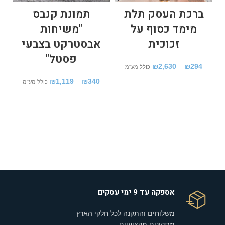
ברכת העסק תלת
תמונת קנבס
ת
מימד כסוף על
"משיחות
זכוכית
אבסטרקט בצבעי
פסטל"
₪
2,630
–
₪
294
כולל מע"מ
₪
1,119
–
₪
340
כולל מע"מ
אספקה עד 9 ימי עסקים
משלוחים והתקנה לכל חלקי הארץ
מתקינים מקצועיים