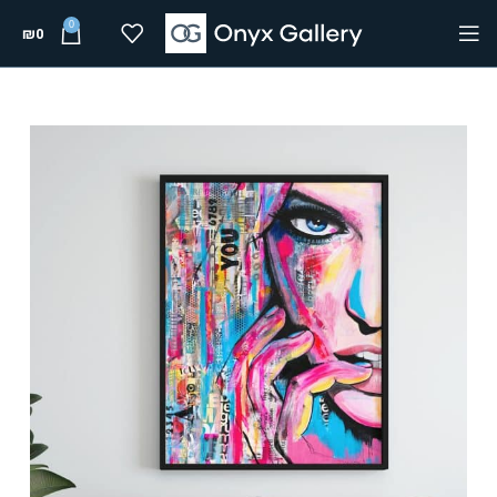
0
₪
0