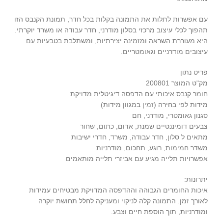
עם אפשרות לתלות את התמונה בקלות בכל חדר, תמונת הקנבס הזו
תהפוך לכלי עיצוב מרכזי בסלון מודרני, חדר עבודה או משרד יוקרתי.
היא מעוררת השראה ומזמינה יצירתיות, ומשתלבת בטבעיות עם
עיצובים מודרניים וגאומטריים.
פריט נתון
מק"ט המוצר 200801
חומר קנבס איכותי עם הדפסה דיגיטלית מדויקת
מידות לפי בחירה (זמין במגוון מידות)
סגנון גאומטרי, מודרני, חם
צבעים דומיננטיים שמנת, אדום, כתום, שחור
מתאים ל סלון, חדר עבודה, משרד, חדרי ישיבות
משדר חמימות, רוגע, תחכום, מודרניות
אפשרויות תלייה מגיע עם אביזרי תלייה מותאמים
יתרונות:
איכות החומרים הגבוהה וההדפסה המדויקת מבטיחים עמידות
לאורך זמן. התמונה קלה לניקוי ומעניקה לחלל תחושת יוקרה
ומודרניות, תוך הוספת חיים וצבע.