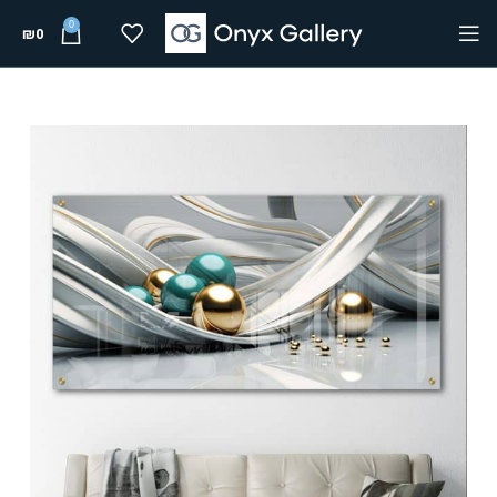
0
₪
0