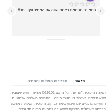
התמונה מהממת באמת שווה את המחיר ואף יותר!!
עזרו לי בכל מה שרציתי, מההחלטה על איזו תמונה 
תיאור
מדיניות משלוח ומסירה
תמונת הזכוכית "הד עתידני" מדגם D19101 מציעה חוויה עיצובית
שלא תישכח. בעיצוב גאומטרי מודרני, התמונה משלבת אלמנטים
חזותיים עדכניים עם איכות גימור גבוהה. הזכוכית השקופה מציגה
הדפסה דיגיטלית מדויקת שמעניקה לתמונה מראה חד וברור.