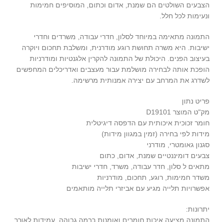
הצבעים השולטים הם שמנת, אדום וכתום, המוסיפים חמימות
ונעימות לכל חלל.
התמונה מתאימה במיוחד לסלון, חדרי עבודה, משרדים וחדרי
ישיבות. היא משרה תחושת רוגע מודרנית, ומשלבת תחכום ויוקרה
בעיצוב הפנים. היכולת של התמונה להקרין אלגנטיות ומודרניות
הופכת אותה לבחירה מושלמת עבור מעצבים ואדריכלים המחפשים
לשדרג את המרחב עם יצירה אמנותית מרשימה.
פריט נתון
מק"ט המוצר D19101
חומר זכוכית איכותית עם הדפסה דיגיטלית
מידות לפי בחירה (זמין במגוון מידות)
סגנון גאומטרי, מודרני
צבעים דומיננטיים שמנת, אדום, כתום
מתאים ל סלון, חדר עבודה, משרד, חדרי ישיבות
משדר חמימות, רוגע, תחכום, מודרניות
אפשרויות תלייה מגיע עם אביזרי תלייה מותאמים
יתרונות:
התמונה מציעה איכות חומרים ואומנות ברמה גבוהה, עמידות לאורך