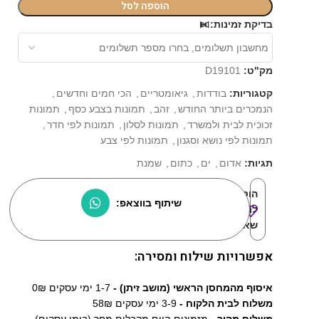
הוספה לסל
⏳
בדיקת זמינות:
מק"ט:
D19101
קטגוריות:
בודדות
,
גיאומטריים
,
הכי חמים וחדשים
,
הנמכרים ביותר החודש
,
זהב
,
תמונות בצבע כסף
,
תמונות
זכוכית לבית ולמשרד
,
תמונות לסלון
,
תמונות לפי חדר
,
תמונות לפי נושא וסגנון
,
תמונות לפי צבע
תגיות:
אדום
,
ים
,
כתום
,
שמנת
הוסף
שיתוף בווצאפ:
למוצרים
שאהבתי:
אפשרויות שילוח ומסירה:
איסוף מהמחסן הראשי (מושב זיתן) -
1-7 ימי עסקים 0₪
משלוח לבית הלקוח -
3-9 ימי עסקים 58₪