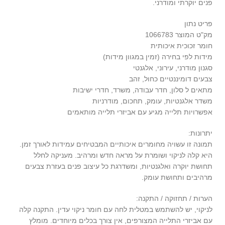
פנים יוקרתי ומודרני.
פריט נתון
מק"ט המוצר 1066783
חומר זכוכית איכותית
מידות לפי בחירה (זמין במגוון מידות)
סגנון מודרני, עירוני, אלגנטי
צבעים דומיננטיים כחול, זהב
מתאים ל סלון, חדר עבודה, משרד, חדרי ישיבות
משדר אלגנטיות, עומק, תחכום, מודרניות
אפשרויות תלייה מגיע עם אביזרי תלייה מותאמים
יתרונות:
תמונה זו עשויה מחומרים איכותיים המבטיחים עמידות לאורך זמן.
היא קלה לניקוי ושומרת על מראה חדש ומרהיב. מעניקה לחלל
תחושת יוקרה ואלגנטיות, ומשדרגת כל עיצוב פנים בעזרת צבעים
מרהיבים ותחושת עומק.
הערות / תחזוקה / התקנה:
לניקוי, יש להשתמש במטלית לחה עם חומר ניקוי עדין. התקנה קלה
עם אביזרי התלייה המצורפים, אין צורך בכלים מיוחדים. מומלץ