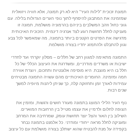
תמונת זכוכית "לילות העיר" היא לא רק תמונה, אלא חוויה ויזואלית
שמזמינה את המתבונן להיסחף לתוך נופי הערים הגדולות בלילה. עם
גווני כחול וזהב המשלבים ביניהם בהרמוניה מושלמת, תמונה זו
מעניקה לחלל תחושת רוגע לצד אנרגיה דינמית. הזכוכית האיכותית
מדגישה את הפרטים הקטנים ביותר בתמונה, מה שמאפשר לכל צבע
וגוון להתבלט ולהתמזג יחדיו בצורה מושלמת.
התמונה מתאימה למגוון רחב של חללים – מסלון יוקרתי ועד לחדרי
ישיבות או משרדים מודרניים, ומשדרגת את העיצוב הכללי של כל
חלל בו היא מוצבת. היא מוסיפה אלגנטיות ותחכום, ויוצרת אווירה
חמה ומזמינה. החומרים האיכותיים מהם עשויה התמונה מבטיחים
עמידות לאורך זמן ותחזוקה קלה, כך שניתן ליהנות מיופיה למשך
שנים רבות.
נוף העיר הלילי המוצג בתמונה מעורר חושים ורגשות, ומזמין את
הצופה לחלום ולדמיין את עצמו מטייל בין הרחובות המוארים.
השילוב בין האור והצל יוצר תחושת עומק, שמרחיבה את המרחב
ומעניקה לחלל מראה ייחודי ומודרני. כל אלמנט בתמונה נבחר
בקפידה על מנת להבטיח שהוא ישתלב בצורה מושלמת עם כל עיצוב