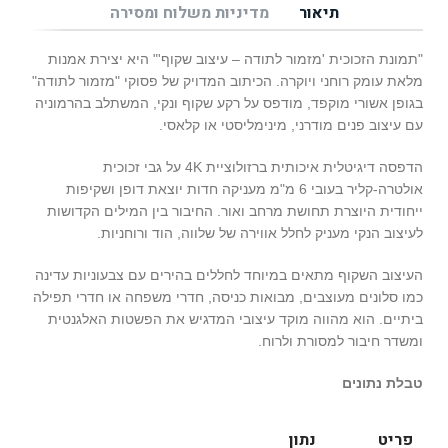
תיאור
מדיניות משלוח ומסירה
"תמונת הזכוכית 'מזמור לתודה – עיצוב שקוף'" היא יצירת אמנות
מלאת עומק רוחני ויוקרה. הכיתוב המדויק של פסוקי "מזמור לתודה"
בגופן אשורי מוקפד, מודפס על רקע שקוף ונקי, המשתלב בהרמוניה
עם עיצוב פנים מודרני, מינימליסטי או קלאסי.
הדפסה דיגיטלית איכותית ברזולוציית 4K על גבי זכוכית
אולטרה-קליר בעובי 6 מ"מ מעניקה חדות יוצאת דופן ושקיפות
ייחודית היוצרת תחושת מרחב ואור. החיבור בין המילים הקדושות
לעיצוב הנקי מעניק לחלל אווירה של שלווה, הוד ורוחניות.
העיצוב השקוף מתאים במיוחד לחללים בהירים עם צבעוניות עדינה
כמו סלונים מעוצבים, מבואות כניסה, חדרי משפחה או חדרי תפילה
ביתיים. הוא מהווה מוקד עיצובי המדגיש את הפשטות האלגנטית
ומשדר חיבור למסורת ולרוח.
טבלת נתונים
פריט
נתון