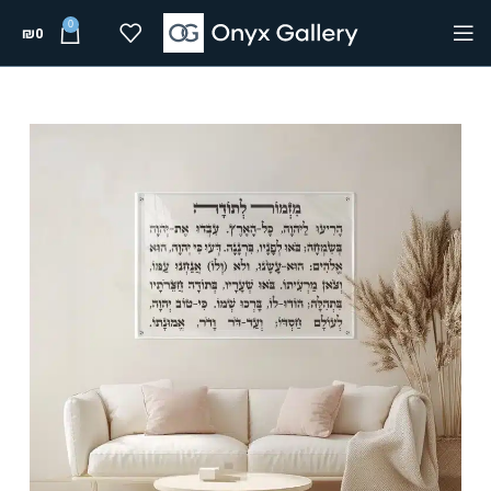
0
₪
0