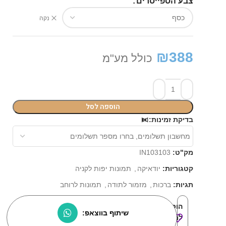
צבע הספייסרים
נקה
₪
388
כולל מע"מ
הוספה לסל
בדיקת זמינות:
⏳
מק"ט:
IN103103
קטגוריות:
יודאיקה
,
תמונות יפות לקניה
תגיות:
ברכות
,
מזמור לתודה
,
תמונות לרוחב
הוסף
שיתוף בווצאפ:
למוצרים