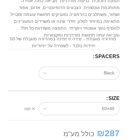
תמונת הזכוכית "נגיעות מודרניות" מביאה לחלל אווירה
מתוחכמת ועכשווית. הצבעים הדומיננטיים, אדום, אפור
ושחור, משתלבים בהרמוניה ומעניקים תחושת עוצמה וסטייל.
מתאימה במיוחד לסלון, חדרי שינה או משרדים המעוניינים
להוסיף נופך אמנותי ויוקרתי. התמונה משדרגת כל חלל
ומביאה עמה תחושת מודרניות ומקצועיות.
מהדורה מוגבלת - יצירה זו זמינה במהדורה מוגבלת של 50
יחידות בלבד - לשמירה על ייחודיות
SPACERS
SIZE
נקה
₪
287
כולל מע"מ