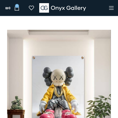
0
₪
0