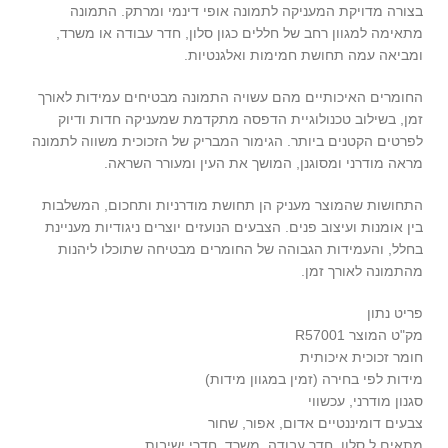
בצורה מדויקת המעניקה לתמונה אופי דינמי ומרתק. התמונה
מתאימה למגוון רחב של חללים כגון סלון, חדר עבודה או משרד,
ומביאה עמה תחושת חמימות ואלגנטיות.
החומרים האיכותיים מהם עשויה התמונה מבטיחים עמידות לאורך
זמן, בשילוב טכנולוגיית הדפסה מתקדמת שמעניקה חדות ודיוק
לפרטים הקטנים ביותר. הגימור המבריק של הזכוכית משווה לתמונה
מראה מודרני ומסוגנן, המושך את העין ומעורר השראה.
התחושות שהמוצר מעניק הן תחושת מודרניות ותחכום, המשלבות
בין אומנות ועיצוב פנים. הצבעים הנועזים יוצרים ניגודיות מעניינת
בחלל, והעמידות הגבוהה של החומרים מבטיחה שתוכלו ליהנות
מהתמונה לאורך זמן.
פריט נתון
מק"ט המוצר R57001
חומר זכוכית איכותית
מידות לפי בחירה (זמין במגוון מידות)
סגנון מודרני, עכשווי
צבעים דומיננטיים אדום, אפור, שחור
מתאים ל סלון, חדר עבודה, משרד, חדרי ישיבות