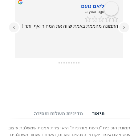
ליאם נועם
a year ago
התמונה מהממת באמת שווה את המחיר ואף יותר!!
עזרו לי בכל מה שרציתי, מההחלטה על איזו תמונה 
תיאור
מדיניות משלוח ומסירה
תמונת הזכוכית "נגיעות מודרניות" היא יצירת אמנות שמשלבת עיצוב
עכשווי עם גימור יוקרתי. הצבעים האדום, האפור והשחור משתלבים