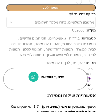
הוספה לסל
⏳
בדיקת זמינות:
מק"ט:
C32006
קטגוריות:
בודדות
,
גיאומטריים
,
הכי חמים וחדשים
,
הנמכרים ביותר החודש
,
זהב
,
תלת מימד
,
תמונות זכוכית
לבית ולמשרד
,
תמונות לחדר שינה
,
תמונות לסלון
,
תמונות
לפי חדר
,
תמונות לפי נושא וסגנון
,
תמונות לפי צבע
תגיות:
זהב
,
ים
,
לבן
,
תלת מימד
הוסף
שיתוף בווצאפ:
למוצרים
שאהבתי:
אפשרויות שילוח ומסירה:
איסוף מהמחסן הראשי (מושב זיתן) -
1-7 ימי עסקים 0₪