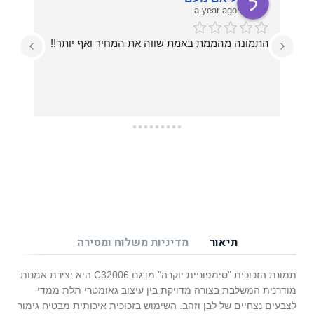
a year ago
התמונה מהממת באמת שווה את המחיר ואף יותר!!
עזרו לי בכל מה שרציתי, מההחלטה על איזו תמונה 
תיאור
מדיניות משלוח ומסירה
תמונת הזכוכית "סימפוניית יוקרה" מדגם C32006 היא יצירת אמנות
מודרנית המשלבת בצורה מדויקת בין עיצוב גאומטרי תלת ממדי
לצבעים נצחיים של לבן וזהב. השימוש בזכוכית איכותית מבטיח גימור