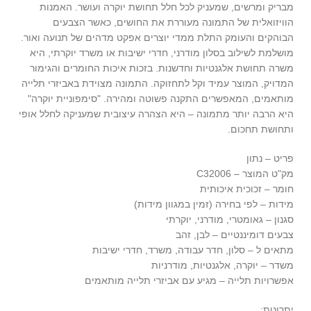
מבריק ומרשים, שמעניק לכל חלל תחושת יוקרה ועושר. האמנות
הוויזואלית של התמונה מעוררת את החושים, כאשר הצבעים
הבוהקים והעומק התלת ממדי יוצרים אפקט מדהים של תנועה ואור.
מושלמת לשילוב בסלון מודרני, חדרי ישיבות או משרד יוקרתי, היא
משרה תחושת אלגנטיות וחדשנות. בזכות איכות החומרים והגימור
המדויק, המוצר עמיד וקל לתחזוקה. התמונה מצוידת באביזרי תלייה
מותאמים, המאפשרים התקנה פשוטה ומהירה. "סימפוניית יוקרה"
היא הרבה יותר מתמונה – היא הצהרה עיצובית שמעניקה לחלל אופי
ותחושת תחכום.
פריט – נתון
מק"ט המוצר – C32006
חומר – זכוכית איכותית
מידות – לפי בחירה (זמין במגוון מידות)
סגנון – גאומטרי, מודרני, יוקרתי
צבעים דומיננטיים – לבן, זהב
מתאים ל – סלון, חדר עבודה, משרד, חדרי ישיבות
משדר – יוקרה, אלגנטיות, מודרניות
אפשרויות תלייה – מגיע עם אביזרי תלייה מותאמים
יתרונות: