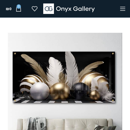
0
₪
0