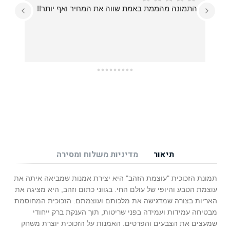
התמונה מהממת באמת שווה את המחיר ואף יותר!!
עזרו לי בכל מה שרציתי, מההחלטה על איזו תמונה 
תיאור
מדיניות משלוח ומסירה
תמונת הזכוכית "עוצמת הזהב" היא יצירת אמנות שמביאה איתה את
עוצמת הטבע והיופי של עולם החי. בגווני כתום וזהב, היא מציגה את
האריות בצורה שמדגישה את מלכותם ועוצמתם. הזכוכית המחוסמת
מבטיחה עמידות ועמידה בפני שריטות, תוך הענקת ברק ייחודי
שמעצים את הצבעים והפרטים. האמנות על הזכוכית יוצרת משחק