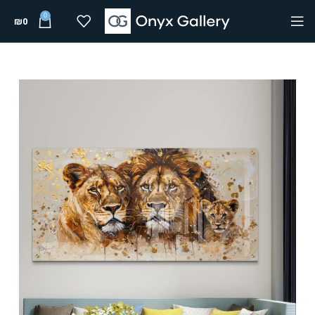
0
₪
0