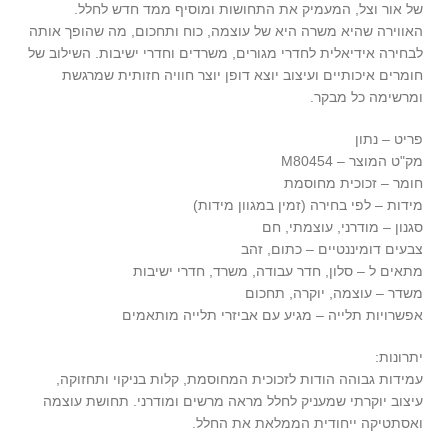
של אור וצל, המעמיק את התחושות ומוסיף ממד חדש לחלל.
האווירה שהיא משרה היא של עוצמה, כוח ותחכום, מה שהופך אותה
לבחירה אידיאלית לחדרי מגורים, משרדים וחדרי ישיבות. השילוב של
חומרים איכותיים ועיצוב יוצא דופן יוצר חוויה חזותית שמרגשת
ומרשימה כל מבקר.
פריט – נתון
מק"ט המוצר – M80454
חומר – זכוכית מחוסמת
מידות – לפי בחירה (זמין במגוון מידות)
סגנון – מודרני, עוצמתי, חם
צבעים דומיננטיים – כתום, זהב
מתאים ל – סלון, חדר עבודה, משרד, חדרי ישיבות
משדר – עוצמה, יוקרה, תחכום
אפשרויות תלייה – מגיע עם אביזרי תלייה מותאמים
יתרונות:
עמידות גבוהה הודות לזכוכית המחוסמת, קלות בניקוי ותחזוקה,
עיצוב יוקרתי שמעניק לחלל מראה מרשים ומודרני. תחושת עוצמה
ואסתטיקה ייחודית הממלאת את החלל.