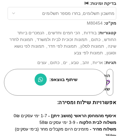
⏳
בדיקת זמינות:
מק"ט:
M80454
קטגוריות:
בודדות
,
הכי חמים וחדשים
,
הנמכרים ביותר
החודש
,
כתום
,
תמונות זכוכית לבית ולמשרד
,
תמונות לחדר
שינה
,
תמונות לסלון
,
תמונות לפי חדר
,
תמונות לפי נושא
וסגנון
,
תמונות לפי צבע
תגיות:
אריות
,
זהב
,
טבע
,
ים
,
כתום
,
עצים
הוסף
שיתוף בווצאפ:
למוצרים
שאהבתי:
אפשרויות שילוח ומסירה:
איסוף מהמחסן הראשי (מושב זיתן) -
1-7 ימי עסקים 0₪
משלוח לבית הלקוח -
3-9 ימי עסקים 58₪
משלוח מהיר -
מזמינים היום מקבלים מחר (בימי עסקים)
359₪