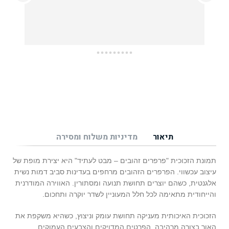
עזרו לי בכל מה שרציתי, מההחלטה על איזו תמונה 
תיאור
מדיניות משלוח ומסירה
תמונת הזכוכית "פרפרים זהובים – מבט לעתיד" היא יצירת מופת של
עיצוב עכשווי. הפרפרים הזהובים מרחפים בעדינות סביב דמות נשית
אלגנטית, כשהם יוצרים תחושת תנועה ומסתורין. האווירה המודרנית
והייחודית מתאימה לכל חלל המעוניין לשדר יוקרה ותחכום.
הזכוכית האיכותית מעניקה תחושת עומק וניצוץ, כשהיא משקפת את
האור בצורה מרהיבה. הפרטים המדויקים והצבעים העמוקים