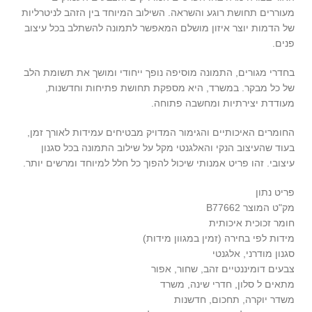
מעוררים תחושת רוגע והשראה. השילוב המיוחד בין הזהב לניטרליות
של הדמות יוצר איזון מושלם המאפשר לתמונה להשתלב בכל עיצוב
פנים.
בחדרי מגורים, התמונה מוסיפה נופך ייחודי ומושך את תשומת הלב
של כל מבקר. במשרד, היא מספקת תחושת פתיחות וחדשנות,
מעודדת יצירתיות ומחשבה פתוחה.
החומרים האיכותיים והגימור המדויק מבטיחים עמידות לאורך זמן,
בעוד שהעיצוב הנקי והאלגנטי מקל על שילוב התמונה בכל סגנון
עיצובי. זהו פריט אמנותי שיכול להפוך כל חלל למיוחד ומרשים יותר.
פריט נתון
מק"ט המוצר B77662
חומר זכוכית איכותית
מידות לפי בחירה (זמין במגוון מידות)
סגנון מודרני, אלגנטי
צבעים דומיננטיים זהב, שחור, אפור
מתאים ל סלון, חדרי שינה, משרד
משדר יוקרה, תחכום, חדשנות