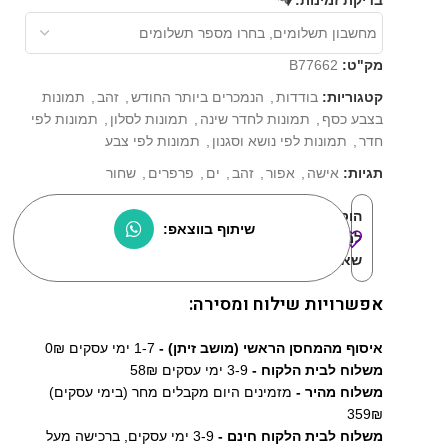
⏳
בדיקת זמינות:
מק"ט:
B77662
קטגוריות:
בודדות
,
הנמכרים ביותר החודש
,
זהב
,
תמונות
בצבע כסף
,
תמונות לחדר שינה
,
תמונות לסלון
,
תמונות לפי
חדר
,
תמונות לפי נושא וסגנון
,
תמונות לפי צבע
תגיות:
אישה
,
אפור
,
זהב
,
ים
,
פרפרים
,
שחור
הוסף
שיתוף בווצאפ:
למוצרים
שאהבתי:
אפשרויות שילוח ומסירה:
איסוף מהמחסן הראשי (מושב זיתן) -
1-7 ימי עסקים 0₪
משלוח לבית הלקוח -
3-9 ימי עסקים 58₪
משלוח מהיר -
מזמינים היום מקבלים מחר (בימי עסקים)
359₪
משלוח לבית הלקוח חינם -
3-9 ימי עסקים, ברכישה מעל