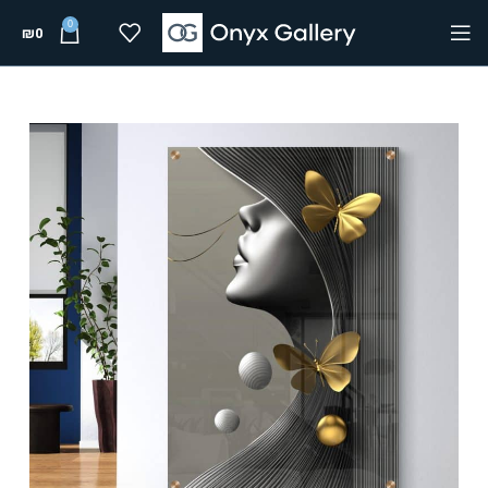
0
₪
0