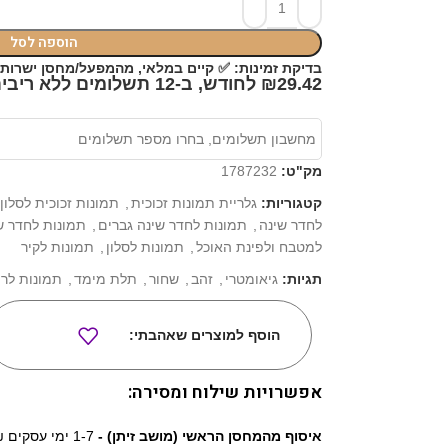
הוספה לסל
✅
בדיקת זמינות:
קיים במלאי, מהמפעל/מחסן ישרות אליכם! כ-6 
₪29.42 לחודש, ב-12 תשלומים ללא ריבית*
מק"ט:
1787232
קטגוריות:
גלריית תמונות זכוכית
,
תמונות זכוכית לסלון
לחדר שינה
,
תמונות לחדר שינה גברים
,
תמונות לחדר ש
למטבח ולפינת האוכל
,
תמונות לסלון
,
תמונות לקיר
תגיות:
גיאומטרי
,
זהב
,
שחור
,
תלת מימד
,
תמונות לרו
הוסף למוצרים שאהבתי:
אפשרויות שילוח ומסירה:
איסוף מהמחסן הראשי (מושב זיתן) -
1-7 ימי עסקים 0₪