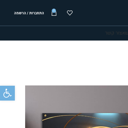
0
התחברות / הרשמה
שא
צור קשר
פתח