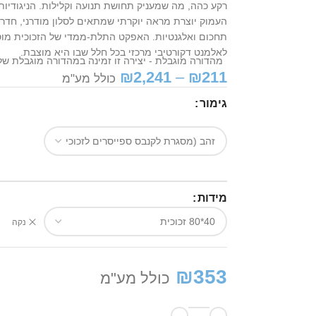
רקע כהה, מה שמעניק תחושת תנועה וקלילות. הניגודיות
העמוק יוצרת מראה יוקרתי שמתאים לסלון מודרני, חדר 
תחכום ואלגנטיות. האפקט התלת-ממדי של הזכוכית מו
לאלמנט דקורטיבי מרכזי בכל חלל שבו היא מוצבת.
מהדורה מוגבלת - יצירה זו זמינה במהדורה מוגבלת של 50 יחידות בלבד - לשמירה על ייחודי
₪
2,241
–
₪
211
כולל מע"מ
גימור
מידות
נקה
₪
353
כולל מע"מ