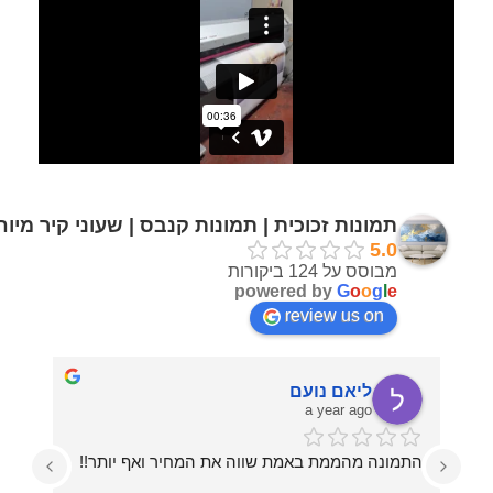
תמונות זכוכית | תמונות קנבס | שעוני קיר מיו
5.0
מבוסס על 124 ביקורות
powered by
G
o
o
g
l
e
review us on
ליאם נועם
a year ago
התמונה מהממת באמת שווה את המחיר ואף יותר!!
עזרו לי בכל מה שרציתי, מההחלטה על איזו תמונה 