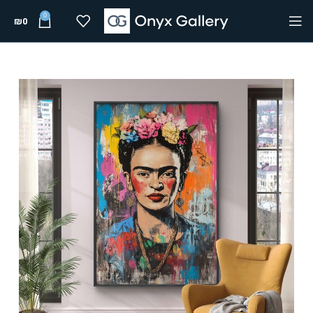
0
₪
0