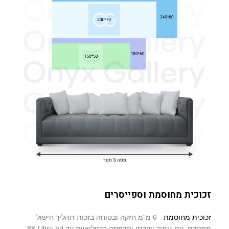
זכוכית מחוסמת וספייסרים
זכוכית מחוסמת
- 6 מ"מ חזקה ובטוחה בזכות תהליך חישול
מתקדם, עם גימור יוקרתי והדפסה ברזולוציית עד 8K Ultra hd.