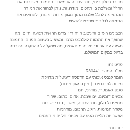
מדובר בסלון ביתי, חדר עבודה או משרד. התמונה משדרגת את
החלל ומשלבת בו תחכום ומודרניות. ניתן לבחור את המידה
המתאימה לחלל שלכם מתוך מגוון מידות זמינות, ולהתאים את
התמונה לכל קיר שתרצו להדגיש.
הצבעים העזים והעיצוב הייחודי יוצרים תחושת תנועה וחיים, מה
שהופך את התמונה לאלמנט מרכזי ומשפיע בעיצוב הפנים. התמונה
מגיעה עם אביזרי תלייה מותאמים, מה שמקל על ההתקנה והצבתה
בדיוק במקום המושלם.
פריט נתון
מק"ט המוצר R80441
חומר קנבס איכותי עם הדפסה דיגיטלית מדויקת
מידות לפי בחירה (זמין במגוון מידות)
סגנון גאומטרי, מודרני, חם
צבעים דומיננטיים שמנת, אדום, כתום, שחור
מתאים ל סלון, חדר עבודה, משרד, חדרי ישיבות
משדר חמימות, רוגע, תחכום, מודרניות
אפשרויות תלייה מגיע עם אביזרי תלייה מותאמים
יתרונות: