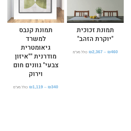
תמונת זכוכית
תמונת קנבס
"יוקרת הזהב"
למשרד
גיאומטרית
₪
2,367
–
₪
460
כולל מע"מ
מודרנית ""איזון
צבעי" גוונים חום
וירוק
₪
1,119
–
₪
340
כולל מע"מ