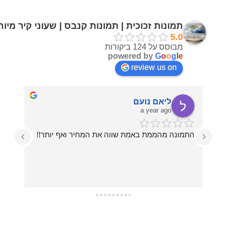
תמונות זכוכית | תמונות קנבס | שעוני קיר מיו
5.0
מבוסס על 124 ביקורות
powered by
G
o
o
g
l
e
review us on
ליאם נועם
a year ago
התמונה מהממת באמת שווה את המחיר ואף יותר!!
עזרו לי בכל מה שרציתי, מההחלטה על איזו תמונה 