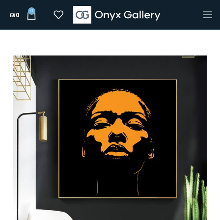
0
₪
0