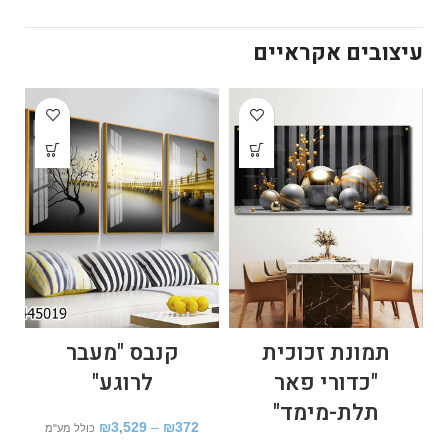
עיצובים אקראיים
תמונת זכוכית
קנבס "מעבר
ת
"כדורי פאר
לרוגע"
תלת-מימד"
₪
3,529
–
₪
372
כולל מע"מ