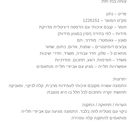
ונוחה בכל חלל.
פריט – נתון
מק"ט המוצר – 1226151
חומר – קנבס איכותי עם הדפסה דיגיטלית מדויקת
מידות – לפי בחירה (זמין במגוון מידות)
סגנון – גאומטרי, מודרני, חם
צבעים דומיננטיים – שמנת, אדום, כתום, שחור
מתאים ל – סלון, חדר עבודה, משרד, חדרי ישיבות
משדר – חמימות, רוגע, תחכום, מודרניות
אפשרויות תלייה – מגיע עם אביזרי תלייה מותאמים
יתרונות:
התמונה עשויה מקנבס איכותי לעמידות מרבית, קלה לניקוי, ומעניקה
תחושת יוקרה ותחכום לכל חלל בו היא מוצבת.
הערות / תחזוקה / התקנה:
ניקוי עם מטלית לחה בלבד. התמונה מגיעה עם אביזרי תלייה
מותאמים להתקנה קלה ומהירה.