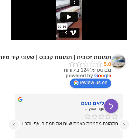
תמונות זכוכית | תמונות קנבס | שעוני קיר מיו
5.0
מבוסס על 124 ביקורות
powered by
G
o
o
g
l
e
review us on
ליאם נועם
a year ago
התמונה מהממת באמת שווה את המחיר ואף יותר!!
עזרו לי בכל מה שרציתי, מההחלטה על איזו תמונה 