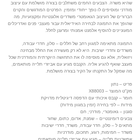
שהיא משרה. הצבעים החמים משתלבים בצורה מושלמת עם עיצוב
מודרני ומוסיפים לו נופך ייחודי ומזמין. הפרטים המודגשים והקוים
הברורים של העיצוב הגאומטרי משדרים אלגנטיות ומקצועיות, מה
שהופך את התמונה לבחירה האידיאלית עבור מעצבי פנים ואדריכלים
המעוניינים להוסיף אלמנט אמנותי ומרענן לחלל.
התמונה מתאימה למגוון רחב של חללים – סלון, חדרי עבודה,
משרדים וחדרי ישיבות. היא לא רק מעשירה את החלל מבחינה
ויזואלית, אלא גם מוסיפה לו את התחושה היוקרתית והמודרנית שכל
מעצב שואף להגיע אליה. הקנבס מגיע עם אביזרי תלייה מותאמים,
מה שמקל על התקנתו על הקיר בצורה מושלמת.
פריט – נתון
מק"ט המוצר – X88003
חומר – קנבס איכותי עם הדפסה דיגיטלית מדויקת
מידות – לפי בחירה (זמין במגוון מידות)
סגנון – גאומטרי, מודרני, חם
צבעים דומיננטיים – שמנת, אדום, כתום, שחור
מתאים ל – סלון, חדר עבודה, משרד, חדרי ישיבות
משדר – חמימות, רוגע, תחכום, מודרניות
אפשרויות תלייה – מגיע עם אביזרי תלייה מותאמים