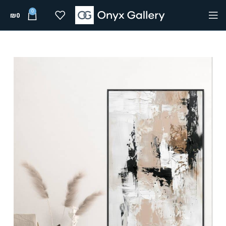
0
₪
0