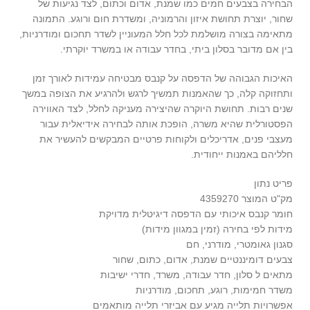
הבחירה בצבעים חמים כמו שמנת, אדום וכתום, לצד נגיעות של
שחור, יוצרת תחושת איזון והרמוניה, ומשדרת חום ורוגע. התמונה
מתאימה בצורה מושלמת לכל חלל המעוניין לשדר תחכום ומודרניות,
בין אם מדובר בסלון ביתי, בחדר עבודה או במשרד יוקרתי.
האיכות הגבוהה של הדפסה על קנבס מבטיחה עמידות לאורך זמן
ותחזוקה קלה, כך שהאמנות תמשיך לרגש ולהרגיע את הצופה במשך
שנים רבות. תחושת היוקרה שהיצירה מעניקה לחלל, לצד האווירה
הפסטורלית שהיא משרה, הופכת אותה לבחירה אידיאלית עבור
מעצבי פנים, אדריכלים ולקוחות פרטיים המבקשים להעשיר את
חלליהם באמנות ייחודית.
פריט נתון
מק"ט המוצר 4359270
חומר קנבס איכותי עם הדפסה דיגיטלית מדויקת
מידות לפי בחירה (זמין במגוון מידות)
סגנון גאומטרי, מודרני, חם
צבעים דומיננטיים שמנת, אדום, כתום, שחור
מתאים ל סלון, חדר עבודה, משרד, חדרי ישיבות
משדר חמימות, רוגע, תחכום, מודרניות
אפשרויות תלייה מגיע עם אביזרי תלייה מותאמים