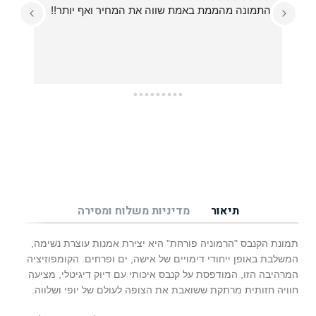
התמונה מהממת באמת שווה את המחיר ואף יותר!!
עזרו לי בכל מה שרציתי, מההחלטה על איזו תמונה 
תיאור
מדיניות משלוח ומסירה
תמונת הקנבס "הרמוניה פורחת" היא יצירת אמנות עוצרת נשימה,
המשלבת באופן ייחודי דימויים של אישה, ים ופרחים. הקומפוזיציה
המרהיבה הזו, המודפסת על קנבס איכותי עם דיוק דיגיטלי, מציעה
חוויה חזותית מרתקת ששואבת את הצופה לעולם של יופי ושלווה.