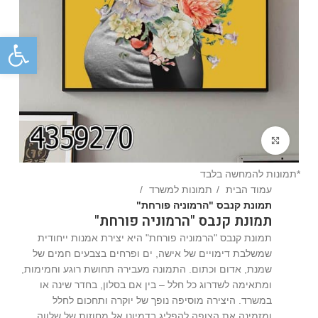
פתח
Click to enlarge
*תמונות להמחשה בלבד
עמוד הבית
תמונות למשרד
תמונת קנבס "הרמוניה פורחת"
תמונת קנבס "הרמוניה פורחת"
תמונת קנבס "הרמוניה פורחת" היא יצירת אמנות ייחודית
שמשלבת דימויים של אישה, ים ופרחים בצבעים חמים של
שמנת, אדום וכתום. התמונה מעבירה תחושת רוגע וחמימות,
ומתאימה לשדרוג כל חלל – בין אם בסלון, בחדר שינה או
במשרד. היצירה מוסיפה נופך של יוקרה ותחכום לחלל
ומזמינה את הצופה להפליג בדמיונו אל מחוזות של שלווה