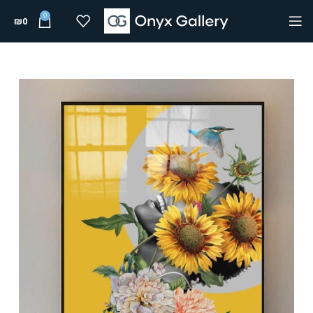
0
₪
0