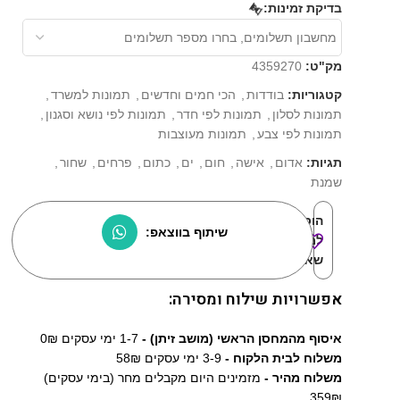
⏳
בדיקת זמינות:
מק"ט:
4359270
קטגוריות:
בודדות
,
הכי חמים וחדשים
,
תמונות למשרד
,
תמונות לסלון
,
תמונות לפי חדר
,
תמונות לפי נושא וסגנון
,
תמונות לפי צבע
,
תמונות מעוצבות
תגיות:
אדום
,
אישה
,
חום
,
ים
,
כתום
,
פרחים
,
שחור
,
שמנת
הוסף
שיתוף בווצאפ:
למוצרים
שאהבתי:
אפשרויות שילוח ומסירה:
איסוף מהמחסן הראשי (מושב זיתן) -
1-7 ימי עסקים 0₪
משלוח לבית הלקוח -
3-9 ימי עסקים 58₪
משלוח מהיר -
מזמינים היום מקבלים מחר (בימי עסקים)
359₪