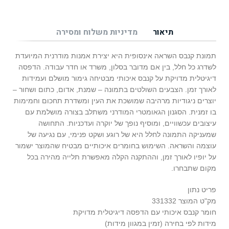
תיאור
מדיניות משלוח ומסירה
תמונת קנבס השראה אינסופית היא יצירת אמנות מודרנית המיועדת
לשדרג כל חלל, בין אם מדובר בסלון, משרד או חדר עבודה. הדפסה
דיגיטלית מדויקת על קנבס איכותי מבטיחה גימור מושלם ועמידות
לאורך זמן. הצבעים השולטים בתמונה – שמנת, אדום, כתום ושחור –
יוצרים ניגודיות מרהיבה שמושכת את העין ומשדרת תחכום וחמימות
בו זמנית. הסגנון הגאומטרי המודרני משתלב בצורה מושלמת עם
עיצובים עכשוויים, ומוסיף נופך של יוקרה ועדכניות. התחושה
שמעניקה התמונה לחלל היא של רוגע ושקט פנימי, עם נגיעה של
עוצמה והשראה. השימוש בחומרים איכותיים מבטיח שהמוצר ישמור
על יופיו לאורך זמן, וההתקנה הקלה מאפשרת תלייה מהירה בכל
מקום שתבחרו.
פריט נתון
מק"ט המוצר 331332
חומר קנבס איכותי עם הדפסה דיגיטלית מדויקת
מידות לפי בחירה (זמין במגוון מידות)