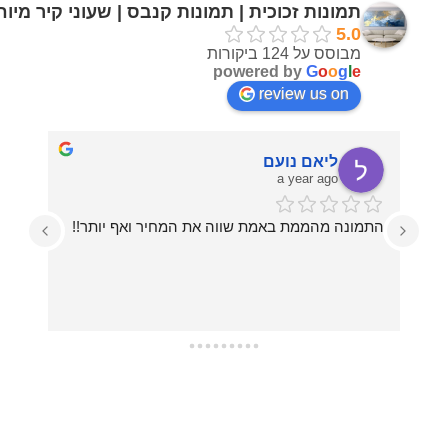
תמונות זכוכית | תמונות קנבס | שעוני קיר מיו
5.0
מבוסס על 124 ביקורות
powered by
G
o
o
g
l
e
review us on
ליאם נועם
a year ago
התמונה מהממת באמת שווה את המחיר ואף יותר!!
עזרו לי בכל מה שרציתי, מההחלטה על איזו תמונה 