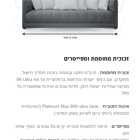
זכוכית מחוסמת וספייסרים
זכוכית מחוסמת
- 6 מ"מ חזקה ובטוחה בזכות תהליך חישול
מתקדם, עם גימור יוקרתי והדפסה ברזולוציית עד 8K Ultra hd.
מציעה עמידות יוצאת דופן, חדות צבעים ואיכות שמעשירה כל
חלל.
איכות הזכוכית
- Platinum Max 800 ultra clear (האיכותית
והבטוחה ביותר כיום לשיווק בשוק הפרטי).
ספייסרים
- מיועד לתמונות זכוכית, קיים ב3 צבעים: כסף, שחור,
זהב.
הספייסרים הייחודיים שלנו כוללים גם
תכונת בולמי זעזועים
,