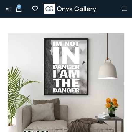
0
₪
0