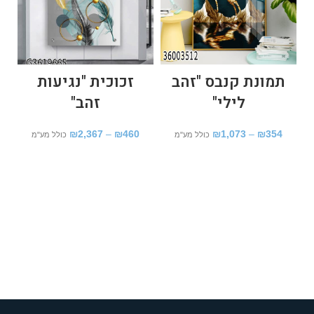
תמונת קנבס "זהב
זכוכית "נגיעות
לילי"
זהב"
₪
2,367
–
₪
460
₪
1,073
–
₪
354
כולל מע"מ
כולל מע"מ