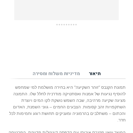
תיאור
מדיניות משלוח ומסירה
תמונת הקנבס "זוהר השקיעה" היא בחירה מושלמת למי שמחפש
להוסיף נגיעות של אמנות ואסתטיקה מודרנית לחלל שלו. התמונה
מציגה שקיעה מרהיבה, שבה השמש נושקת לקו המים ויוצרת
השתקפויות זהב קסומות. הצבעים החמים – גווני השמנת, האדום
והכתום – משתלבים בהרמוניה ומעניקים תחושת רוגע וחמימות לכל
חדר.
המוצר עשוי מקנבס איכותי עם הדפסה דיגיטלית מדויקת, המבטיחה