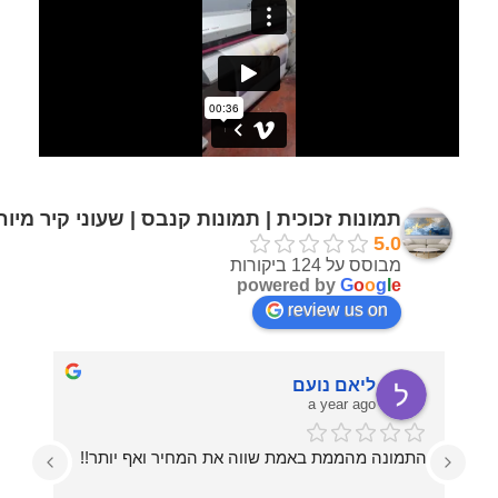
תמונות זכוכית | תמונות קנבס | שעוני קיר מיו
5.0
מבוסס על 124 ביקורות
powered by
G
o
o
g
l
e
review us on
ליאם נועם
a year ago
התמונה מהממת באמת שווה את המחיר ואף יותר!!
עזרו לי בכל מה שרציתי, מההחלטה על איזו תמונה 