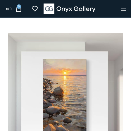
0
₪
0