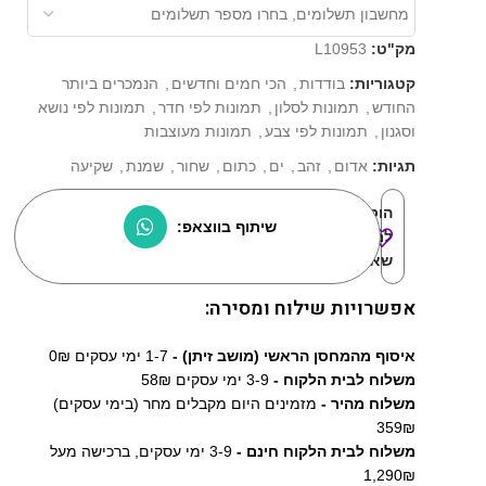
מק"ט:
L10953
קטגוריות:
בודדות
,
הכי חמים וחדשים
,
הנמכרים ביותר
החודש
,
תמונות לסלון
,
תמונות לפי חדר
,
תמונות לפי נושא
וסגנון
,
תמונות לפי צבע
,
תמונות מעוצבות
תגיות:
אדום
,
זהב
,
ים
,
כתום
,
שחור
,
שמנת
,
שקיעה
הוסף
שיתוף בווצאפ:
למוצרים
שאהבתי:
אפשרויות שילוח ומסירה:
איסוף מהמחסן הראשי (מושב זיתן) -
1-7 ימי עסקים 0₪
משלוח לבית הלקוח -
3-9 ימי עסקים 58₪
משלוח מהיר -
מזמינים היום מקבלים מחר (בימי עסקים)
359₪
משלוח לבית הלקוח חינם -
3-9 ימי עסקים, ברכישה מעל
1,290₪