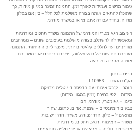
גימור מרשים ועמידות לאורך זמן. התמונה זמינה במגוון מידות, כך
שתוכלו להתאים אותה בצורה מושלמת לכל חלל – בין אם בסלון
מרווח, בחדר עבודה אינטימי או במשרד מודרני.
העיצוב הגאומטרי והמודרני של התמונה משדר תחכום ומודרניות,
ומאפשר לה להשתלב בצורה מושלמת בעיצובים שונים – ממרחבים
מודרניים ועד לחללים קלאסיים יותר. מעבר ליופיה החזותי, התמונה
מעוררת תחושות של רוגע ושלווה, ויוצרת בביתכם או במשרדכם
אווירה מזמינה ומרגיעה.
פריט – נתון
מק"ט המוצר – L10953
חומר – קנבס איכותי עם הדפסה דיגיטלית מדויקת
מידות – לפי בחירה (זמין במגוון מידות)
סגנון – גאומטרי, מודרני, חם
צבעים דומיננטיים – שמנת, אדום, כתום, שחור
מתאים ל – סלון, חדר עבודה, משרד, חדרי ישיבות
משדר – חמימות, רוגע, תחכום, מודרניות
אפשרויות תלייה – מגיע עם אביזרי תלייה מותאמים