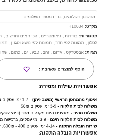
₪29.50 לחודש, ב-12 תשלומים ללא ריבית*
מק"ט:
H10034
קטגוריות:
בודדות
,
גיאומטריים
,
הכי חמים וחדשים
,
ה
לסלון
,
תמונות לפי חדר
,
תמונות לפי נושא וסגנון
,
תמונ
תגיות:
אבסטרקט
,
אדום
,
זהב
,
טבע
,
ים
,
כתום
,
שחור
הוסף למוצרים שאהבתי:
אפשרויות שילוח ומסירה:
איסוף מהמחסן הראשי (מושב זיתן) -
1-7 ימי עסקים 0₪
משלוח לבית הלקוח -
3-9 ימי עסקים 58₪
משלוח מהיר -
מזמינים היום מקבלים מחר (בימי עסקים) 9₪
משלוח לבית הלקוח חינם -
3-9 ימי עסקים, ברכישה מעל 1,290₪
שירות הובלה התקנה -
4-14 ימי עסקים 400 - 600₪, ישולם ישירות למתקין.
אפשרויות הובלה התקנה: