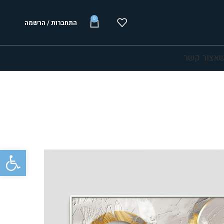
0
התחברות / הרשמה
שא
צור קשר
פתח