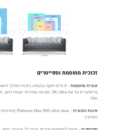
זכוכית מחוסמת וספייסרים
זכוכית מחוסמת
- 6 מ"מ חזקה ובטוחה בזכות תהליך חיש
ברזולוציית עד 8K Ultra hd. מציעה עמידות 
חלל.
איכות הזכוכית
- 00 ultra clear
הפרטי).
ספייסרים
- מיועד לתמונות זכוכית, קיים ב3 צבעים: כסף, שחור, זהב.