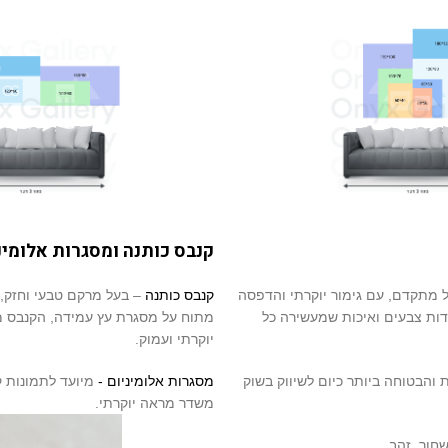
קנבס כותנה ומסגרות אלומינ
ול מתקדם, עם גימור יוקרתי והדפסה
קנבס כותנה
– בעל מרקם טבעי וחזק,
יוצאת דופן, חדות צבעים ואיכות שמעשירה כל
מתוח על מסגרת עץ עמידה, הקנבס מ
יוקרתי ועמוק.
Platinum Max 8 (האיכותית והבטוחה ביותר כיום לשיווק בשוק
מסגרות אלומיניום -
מיועד לתמונות קנבס, קיים ב4 צבע
משדר מראה יוקרתי.