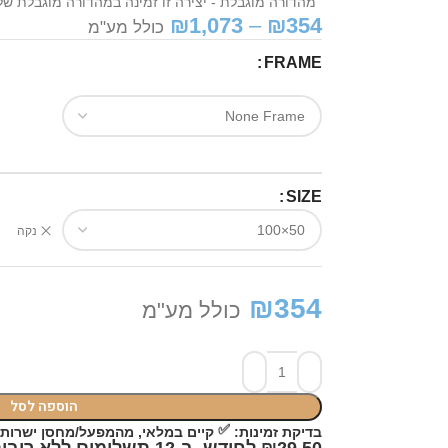
מהדורה מוגבלת - יצירה זו זמינה במהדורה מוגבלת של 50 יחידות בלבד - לשמירה על ייחודי
₪
1,073
–
₪
354
כולל מע"מ
FRAME
SIZE
נקה
₪
354
כולל מע"מ
הוספה לסל
✅
בדיקת זמינות:
קיים במלאי, מהמפעל/מחסן ישרות אליכם! כ-6 