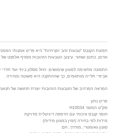
תמונת הקנבס "טבעות זהב יוקרתיות" היא פריט אמנותי המפגיש 
אדום, כתום ושחור. עיצוב הטבעות הזהובות מוסיף אלמנט של
התמונה מתאימה למגוון שימושים: החל מסלון ביתי ועד חדרי י
אביזרי תלייה מותאמים, כך שההתקנה היא פשוטה ומהירה.
המראה המרהיב של הטבעות הזהובות יוצרת תחושה של תנועה וד
פריט נתון
מק"ט המוצר H10034
חומר קנבס איכותי עם הדפסה דיגיטלית מדויקת
מידות לפי בחירה (זמין במגוון מידות)
סגנון גאומטרי, מודרני, חם