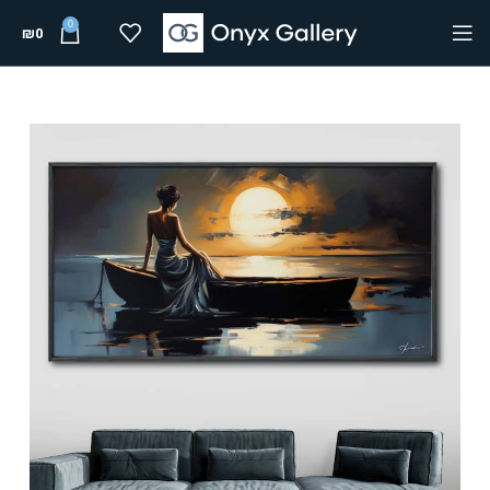
0
₪
0