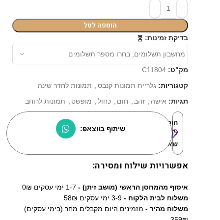
הוספה לסל
⏳
בדיקת זמינות:
מק"ט:
C11804
קטגוריות:
גלריית תמונות קנבס
,
תמונות לחדר שינה
תגיות:
אישה
,
זהב
,
חום
,
כחול
,
מופשט
,
תמונות לרוחב
הוסף
שיתוף בווצאפ:
למוצרים
שאהבתי:
אפשרויות שילוח ומסירה:
איסוף מהמחסן הראשי (מושב זיתן) -
1-7 ימי עסקים 0₪
משלוח לבית הלקוח -
3-9 ימי עסקים 58₪
משלוח מהיר -
מזמינים היום מקבלים מחר (בימי עסקים)
359₪