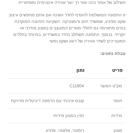
השילוב של אפור כהה ואור רך יוצר אווירה אינטימית ומסתורית.
זו התמונה המושלמת להוסיף לחדר השינה אם אתם מחפשים עיצוב
שקט ומרגיע, שמשדר חום ורומנטיקה. השקיעה הזהובה המוקרנת
במים מתאימה גם לחללי מגורים המעוצבים בסגנון מודרני או
יוקרתי. בנוסף, התמונה תשתלב נהדר במשרדים, במיוחד בחללים
המעוניינים לשדר אווירה של רוגע ושקט נפשי.
טבלת נתונים:
פריט
נתון
מק"ט המוצר
C11804
חומר
קנבס איכותי עם הדפסה דיגיטלית מדויקת
מידות
זמין במגוון מידות
סגנון
רומנטי, אלגנטי, מרגיע