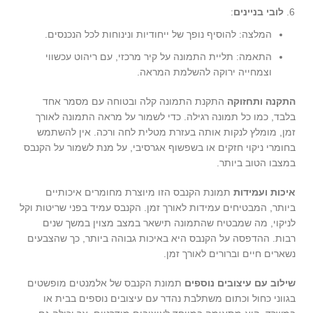
לובי בניינים
:
המלצה: להוסיף נופך של ייחודיות ונינוחות לכל הנכנסים.
התאמה: תליית התמונה על קיר מרכזי, עם ריהוט עכשווי
וצמחייה ירוקה להשלמת המראה.
התקנה ותחזוקה
התקנת התמונה קלה ובטוחה עם מסמר אחד
בלבד, כמו כל תמונה רגילה. כדי לשמור על מראה התמונה לאורך
זמן, מומלץ לנקות אותה בעזרת מטלית לחה ורכה. אין להשתמש
בחומרי ניקוי חזקים או בשפשוף אגרסיבי, על מנת לשמור על הקנבס
במצבו הטוב ביותר.
איכות ועמידות
תמונת הקנבס הזו מיוצרת מחומרים איכותיים
ביותר, המבטיחים עמידות לאורך זמן. הקנבס עמיד בפני שריטות וקל
לניקוי, מה שמבטיח שהתמונה תישאר במצב מצוין במשך שנים
רבות. ההדפסה על הקנבס היא באיכות גבוהה ביותר, כך שהצבעים
נשארים חיים וברורים לאורך זמן.
שילוב עם עיצובים נוספים
תמונת הקנבס של אלמנטים מופשטים
בגווני כחול וכתום משתלבת נהדר עם עיצובים נוספים בבית או