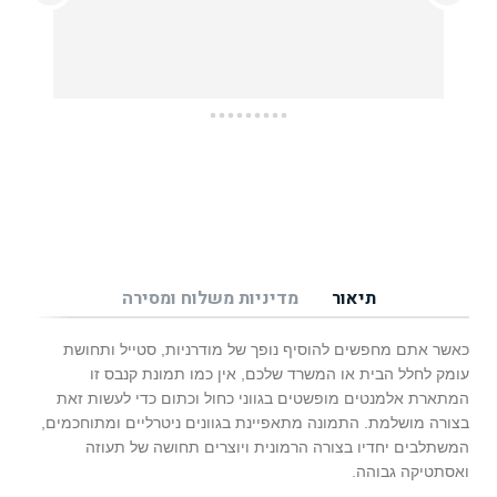
עזרו לי בכל מה שרציתי, מההחלטה על איזו תמונה 
תיאור
מדיניות משלוח ומסירה
כאשר אתם מחפשים להוסיף נופך של מודרניות, סטייל ותחושת
עומק לחלל הבית או המשרד שלכם, אין כמו תמונת קנבס זו
המתארת אלמנטים מופשטים בגווני כחול וכתום כדי לעשות זאת
בצורה מושלמת. התמונה מתאפיינת בגוונים ניטרליים ומתוחכמים,
המשתלבים יחדיו בצורה הרמונית ויוצרים תחושה של תעוזה
ואסתטיקה גבוהה.