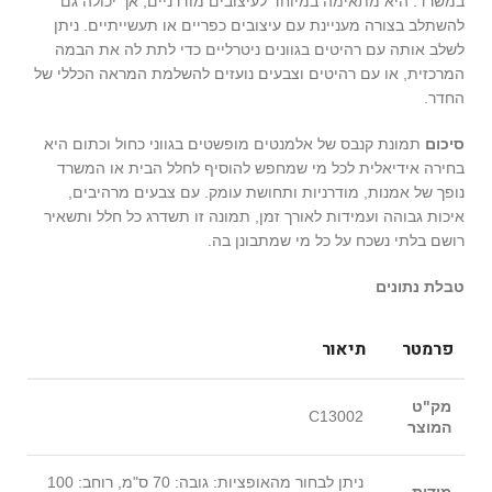
במשרד. היא מתאימה במיוחד לעיצובים מודרניים, אך יכולה גם
להשתלב בצורה מעניינת עם עיצובים כפריים או תעשייתיים. ניתן
לשלב אותה עם רהיטים בגוונים ניטרליים כדי לתת לה את הבמה
המרכזית, או עם רהיטים וצבעים נועזים להשלמת המראה הכללי של
החדר.
סיכום
תמונת קנבס של אלמנטים מופשטים בגווני כחול וכתום היא
בחירה אידיאלית לכל מי שמחפש להוסיף לחלל הבית או המשרד
נופך של אמנות, מודרניות ותחושת עומק. עם צבעים מרהיבים,
איכות גבוהה ועמידות לאורך זמן, תמונה זו תשדרג כל חלל ותשאיר
רושם בלתי נשכח על כל מי שמתבונן בה.
טבלת נתונים
פרמטר
תיאור
מק"ט
C13002
המוצר
ניתן לבחור מהאופציות: גובה: 70 ס"מ, רוחב: 100