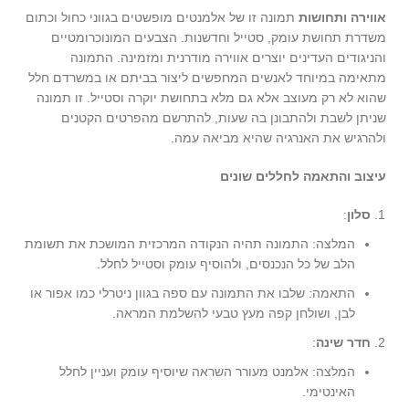
אווירה ותחושות
תמונה זו של אלמנטים מופשטים בגווני כחול וכתום
משדרת תחושת עומק, סטייל וחדשנות. הצבעים המונוכרומטיים
והניגודים העדינים יוצרים אווירה מודרנית ומזמינה. התמונה
מתאימה במיוחד לאנשים המחפשים ליצור בביתם או במשרדם חלל
שהוא לא רק מעוצב אלא גם מלא בתחושת יוקרה וסטייל. זו תמונה
שניתן לשבת ולהתבונן בה שעות, להתרשם מהפרטים הקטנים
ולהרגיש את האנרגיה שהיא מביאה עמה.
עיצוב והתאמה לחללים שונים
סלון
:
המלצה: התמונה תהיה הנקודה המרכזית המושכת את תשומת
הלב של כל הנכנסים, ולהוסיף עומק וסטייל לחלל.
התאמה: שלבו את התמונה עם ספה בגוון ניטרלי כמו אפור או
לבן, ושולחן קפה מעץ טבעי להשלמת המראה.
חדר שינה
:
המלצה: אלמנט מעורר השראה שיוסיף עומק ועניין לחלל
האינטימי.