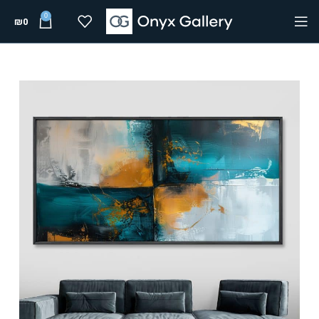
0
₪
0