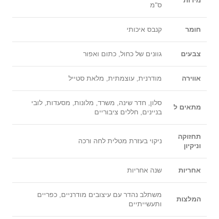
מידות
ס"מ
חומר
קנבס איכותי
צבעים
גוונים של כחול, כתום ואפור
אווירה
מודרנית, עוצמתית, מלאת סטייל
סלון, חדר שינה, משרד, מלונות, מסעדות, לובי
מתאים ל
בניינים, חללים ציבוריים
תחזוקה
ניקוי בעזרת מטלית לחה ורכה
וניקיון
אחריות
שנה אחריות
משתלב נהדר עם עיצובים מודרניים, כפריים
המלצות
ותעשייתיים