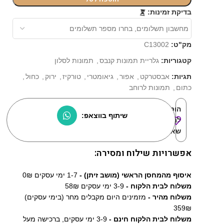
⏳
בדיקת זמינות:
מק"ט:
C13002
קטגוריות:
גלריית תמונות קנבס
,
תמונות לסלון
תגיות:
אבסטרקט
,
אפור
,
גיאומטרי
,
טורקיז
,
ירוק
,
כחול
,
כתום
,
תמונות לרוחב
הוסף
שיתוף בווצאפ:
למוצרים
שאהבתי:
אפשרויות שילוח ומסירה:
איסוף מהמחסן הראשי (מושב זיתן) -
1-7 ימי עסקים 0₪
משלוח לבית הלקוח -
3-9 ימי עסקים 58₪
משלוח מהיר -
מזמינים היום מקבלים מחר (בימי עסקים)
359₪
משלוח לבית הלקוח חינם -
3-9 ימי עסקים, ברכישה מעל