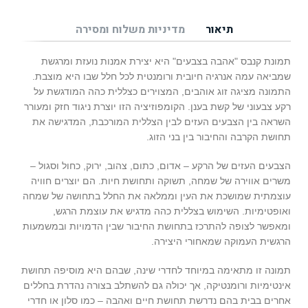
תיאור
מדיניות משלוח ומסירה
תמונת קנבס "אהבה בצבעים" היא יצירת אמנות נועזת ומרגשת
שמביאה עמה אנרגיה חיובית ורומנטית לכל חלל שבו היא מוצבת.
התמונה מציגה זוג אוהבים, המצוירים כצללית כהה המודגשת על
רקע צבעוני של קשת בענן. הקומפוזיציה הזו יוצרת ניגוד חזק ומעורר
השראה בין הצבעים העזים לבין הצללית המורכבת, המדגישה את
תחושת הקרבה והחיבור בין בני הזוג.
הצבעים העזים של הרקע – אדום, כתום, צהוב, ירוק, כחול וסגול –
משרים אווירה של שמחה, תשוקה ותחושת חיות. הם יוצרים חוויה
עוצמתית שמושכת את העין וממלאה את החלל בתחושה של שמחה
ואופטימיות. השימוש בצללית כהה מדגיש את עוצמת הרגש,
ומאפשר לצופה להתרכז בתחושת החיבור שבין הדמויות ובמשמעות
הרגשית העמוקה שמאחורי היצירה.
תמונה זו מתאימה במיוחד לחדרי שינה, שבהם היא מוסיפה תחושת
אינטימיות ורומנטיקה, אך יכולה גם להשתלב בצורה נהדרת בחללים
אחרים בבית בהם נדרשת תחושת חיים ואהבה – כמו סלון או חדרי