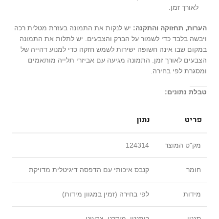
לאורך זמן.
הערות, תחזוקה והתקנה:
יש לנקות את התמונה בעזרת מטלית רכה
ויבשה בלבד כדי לשמור על הברק והצבעים. יש לתלות את התמונה
במקום שבו אינה חשופה ישירות לשמש חזקה כדי למנוע דהייה של
הצבעים לאורך זמן. התמונה מגיעה עם אביזרי תלייה מותאמים
ומסגרת לפי בחירה.
טבלת נתונים:
פריט
נתון
מק"ט המוצר
124314
חומר
קנבס איכותי עם הדפסה דיגיטלית מדויקת
מידות
לפי בחירה (זמין במגוון מידות)
סגנון
רומנטי, מודרני, צבעוני