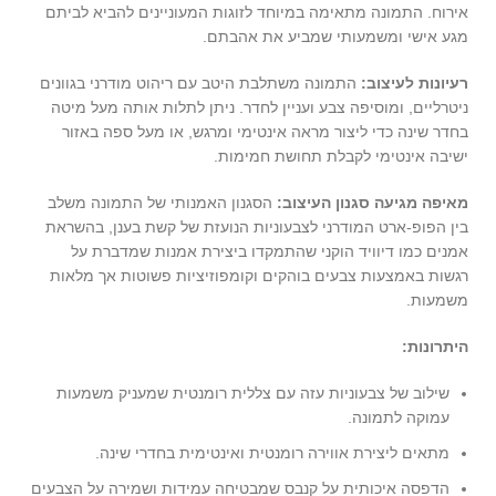
אירוח. התמונה מתאימה במיוחד לזוגות המעוניינים להביא לביתם
מגע אישי ומשמעותי שמביע את אהבתם.
רעיונות לעיצוב:
התמונה משתלבת היטב עם ריהוט מודרני בגוונים
ניטרליים, ומוסיפה צבע ועניין לחדר. ניתן לתלות אותה מעל מיטה
בחדר שינה כדי ליצור מראה אינטימי ומרגש, או מעל ספה באזור
ישיבה אינטימי לקבלת תחושת חמימות.
מאיפה מגיעה סגנון העיצוב:
הסגנון האמנותי של התמונה משלב
בין הפופ-ארט המודרני לצבעוניות הנועזת של קשת בענן, בהשראת
אמנים כמו דיוויד הוקני שהתמקדו ביצירת אמנות שמדברת על
רגשות באמצעות צבעים בוהקים וקומפוזיציות פשוטות אך מלאות
משמעות.
היתרונות:
שילוב של צבעוניות עזה עם צללית רומנטית שמעניק משמעות
עמוקה לתמונה.
מתאים ליצירת אווירה רומנטית ואינטימית בחדרי שינה.
הדפסה איכותית על קנבס שמבטיחה עמידות ושמירה על הצבעים