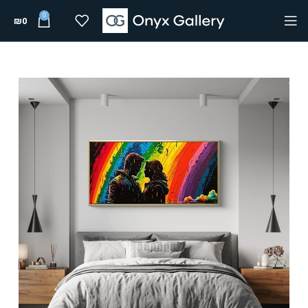
0
₪
0