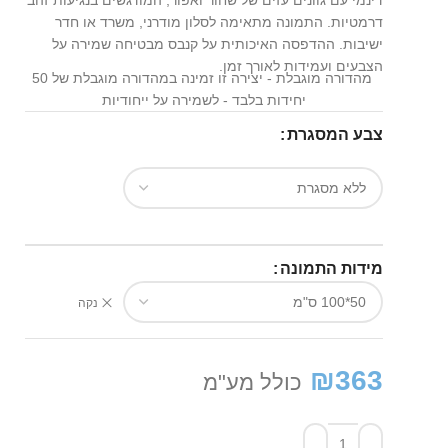
דינמי עם גוונים עזים של שחור ואפור, המודגשים בנגיעות זהב
דרמטיות. התמונה מתאימה לסלון מודרני, משרד או חדר
ישיבות. ההדפסה האיכותית על קנבס מבטיחה שמירה על
הצבעים ועמידות לאורך זמן.
מהדורה מוגבלת - יצירה זו זמינה במהדורה מוגבלת של 50
יחידות בלבד - לשמירה על ייחודיות
צבע המסגרת
מידות התמונה
נקה
₪
363
כולל מע"מ