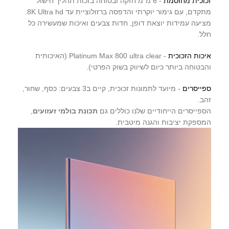
זכוכית מחוסמת
- 6 מ"מ חזקה ובטוחה בזכות תהליך חישול
מתקדם, עם גימור יוקרתי והדפסה ברזולוציית עד 8K Ultra hd.
מציעה עמידות יוצאת דופן, חדות צבעים ואיכות שמעשירה כל
חלל.
איכות הזכוכית
- Platinum Max 800 ultra clear (האיכותית
והבטוחה ביותר כיום לשיווק בשוק הפרטי).
ספייסרים
- מיועד לתמונות זכוכית, קיים ב3 צבעים: כסף, שחור,
זהב.
הספייסרים הייחודיים שלנו כוללים גם
תכונת בולמי זעזועים
,
המספקת יציבות והגנה מיטבית.