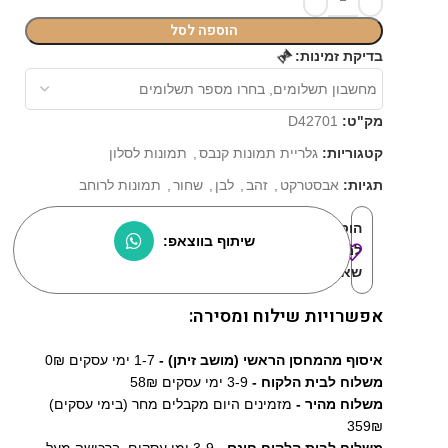
הוספה לסל
⏳
בדיקת זמינות:
מק"ט:
D42701
קטגוריות:
גלריית תמונות קנבס
,
תמונות לסלון
תגיות:
אבסטרקט
,
זהב
,
לבן
,
שחור
,
תמונות לרוחב
הוסף
שיתוף בווצאפ:
למוצרים
שאהבתי:
אפשרויות שילוח ומסירה:
איסוף מהמחסן הראשי (מושב זיתן) -
1-7 ימי עסקים 0₪
משלוח לבית הלקוח -
3-9 ימי עסקים 58₪
משלוח מהיר -
מזמינים היום מקבלים מחר (בימי עסקים)
359₪