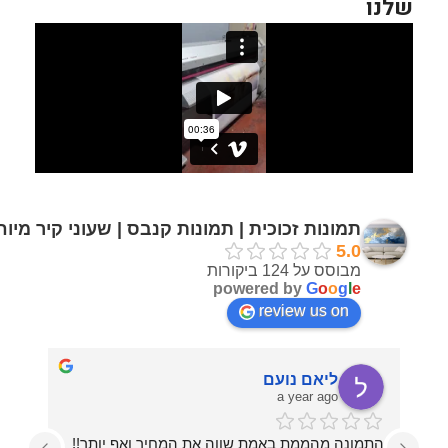
שלנו
תמונות זכוכית | תמונות קנבס | שעוני קיר מיו
5.0
מבוסס על 124 ביקורות
powered by
G
o
o
g
l
e
review us on
ליאם נועם
a year ago
התמונה מהממת באמת שווה את המחיר ואף יותר!!