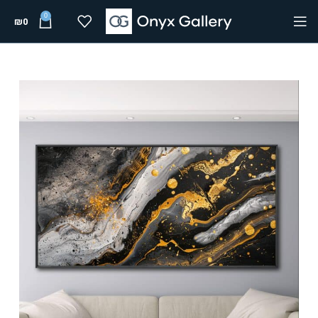
0
₪
0