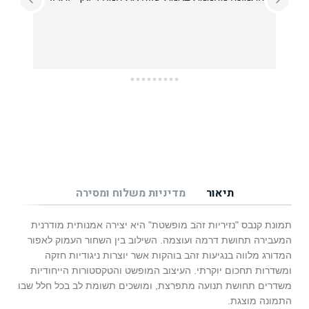
עזרו לי בכל מה שרציתי, מההחלטה על איזו תמונה 
תיאור
מדיניות משלוח ומסירה
תמונת קנבס "נזיריות זהב מופשטת" היא יצירה אמנותית מודרנית
המעבירה תחושת דרמה ועוצמה. השילוב בין השחור העמוק לאפור
המדורג מלווה בנגיעות זהב בוהקות אשר יוצרות ניגודיות חזקה
ומשדרות תחכום יוקרתי. העיצוב המופשט והטקסטורות הייחודיות
משדרים תחושת תנועה מתפרצת, ומושכים תשומת לב בכל חלל שבו
התמונה מוצגת.