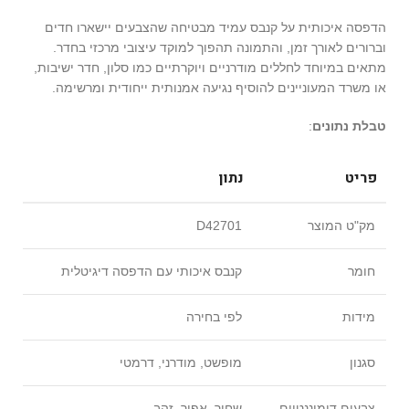
הדפסה איכותית על קנבס עמיד מבטיחה שהצבעים יישארו חדים
וברורים לאורך זמן, והתמונה תהפוך למוקד עיצובי מרכזי בחדר.
מתאים במיוחד לחללים מודרניים ויוקרתיים כמו סלון, חדר ישיבות,
או משרד המעוניינים להוסיף נגיעה אמנותית ייחודית ומרשימה.
טבלת נתונים
:
פריט
נתון
מק"ט המוצר
D42701
חומר
קנבס איכותי עם הדפסה דיגיטלית
מידות
לפי בחירה
סגנון
מופשט, מודרני, דרמטי
צבעים דומיננטיים
שחור, אפור, זהב