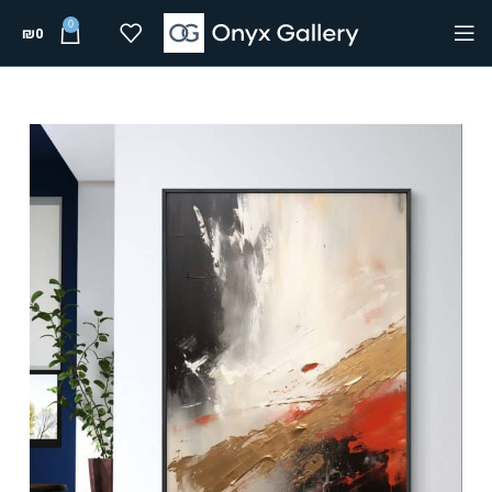
0
₪
0