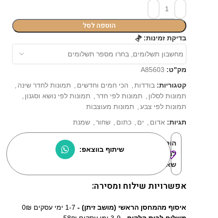
הוספה לסל
בדיקת זמינות:
⏳
מק"ט:
A85603
קטגוריות:
בודדות
,
הכי חמים וחדשים
,
תמונות לחדר שינה
,
תמונות לסלון
,
תמונות לפי חדר
,
תמונות לפי נושא וסגנון
,
תמונות לפי צבע
,
תמונות מעוצבות
תגיות:
אדום
,
ים
,
כתום
,
שחור
,
שמנת
הוסף
שיתוף בווצאפ:
למוצרים
שאהבתי:
אפשרויות שילוח ומסירה:
איסוף מהמחסן הראשי (מושב זיתן) -
1-7 ימי עסקים 0₪