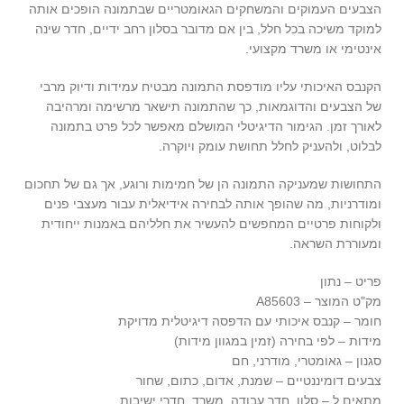
הצבעים העמוקים והמשחקים הגאומטריים שבתמונה הופכים אותה
למוקד משיכה בכל חלל, בין אם מדובר בסלון רחב ידיים, חדר שינה
אינטימי או משרד מקצועי.
הקנבס האיכותי עליו מודפסת התמונה מבטיח עמידות ודיוק מרבי
של הצבעים והדוגמאות, כך שהתמונה תישאר מרשימה ומרהיבה
לאורך זמן. הגימור הדיגיטלי המושלם מאפשר לכל פרט בתמונה
לבלוט, ולהעניק לחלל תחושת עומק ויוקרה.
התחושות שמעניקה התמונה הן של חמימות ורוגע, אך גם של תחכום
ומודרניות, מה שהופך אותה לבחירה אידיאלית עבור מעצבי פנים
ולקוחות פרטיים המחפשים להעשיר את חלליהם באמנות ייחודית
ומעוררת השראה.
פריט – נתון
מק"ט המוצר – A85603
חומר – קנבס איכותי עם הדפסה דיגיטלית מדויקת
מידות – לפי בחירה (זמין במגוון מידות)
סגנון – גאומטרי, מודרני, חם
צבעים דומיננטיים – שמנת, אדום, כתום, שחור
מתאים ל – סלון, חדר עבודה, משרד, חדרי ישיבות