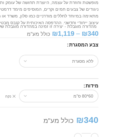
מופשטת וחוזרת על עצמה, היוצרת תחושה של עומק ותח
ניגודים של צבעים חמים וקרים, המוסיפים מימד דרמטי ו
מתאימה במיוחד לחללים מודרניים כמו סלון, משרד או 
עיצוב ייחודי וחדשני. ההדפסה האיכותית על קנבס מבטי
מהדורה מוגבלת - יצירה זו זמינה במהדורה מוגבלת של 50 יחידות בלבד - לשמירה על ייחודי
₪
1,119
–
₪
340
כולל מע"מ
צבע המסגרת
מידות
נקה
₪
340
כולל מע"מ