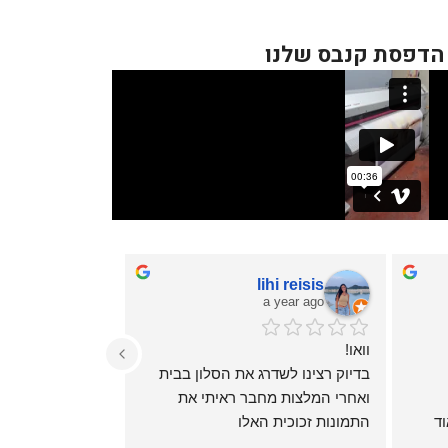
 הדפסת קנבס שלנו
lihi reisis
עומר זיו
a year ago
a year ago
וואו!
שירות מעולה,
בדיוק רצינו לשדרג את הסלון בבית 
ואחרי המלצות מחבר ראיתי את 
ההדפסה יוקרתית ואיכותית מאוד 
התמונות זכוכית האלו
ואיכויות ורעיונות.
הזמנתי דרך האתר מאוד בקלות 
יחס אישי מדהים