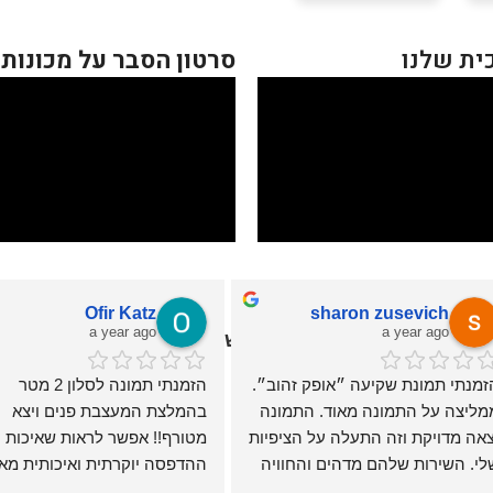
ית שלנו
סרטון הסבר על מכונות
Ofir Katz
sharon zusevich
a year ago
a year ago
י קיר מיוחדים | תמונה לחדר שינה - אוניקס גלריה
הזמנתי תמונת שקיעה ״אופק זהוב״. 
הזמנתי תמונה לסלון 2 מטר 
ממליצה על התמונה מאוד. התמונה 
בהמלצת המעצבת פנים ויצא 
יצאה מדויקת וזה התעלה על הציפיות 
מטורף!! אפשר לראות שאיכות 
שלי. השירות שלהם מדהים והחוויה 
מש ממש טובה
ממליצה!!