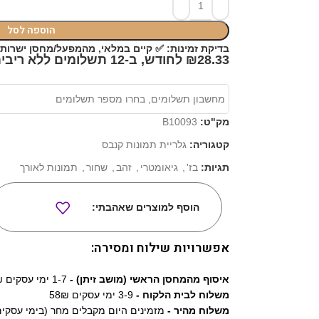
הוספה לסל
✅
בדיקת זמינות:
קיים במלאי, מהמפעל/מחסן ישרות אליכם! כ-6 
₪28.33 לחודש, ב-12 תשלומים ללא ריבית*
מק"ט:
B10093
קטגוריה:
גלריית תמונות קנבס
תגיות:
בז'
,
גיאומטרי
,
זהב
,
שחור
,
תמונות לאורך
הוסף למוצרים שאהבתי:
אפשרויות שילוח ומסירה:
איסוף מהמחסן הראשי (מושב זיתן) -
1-7 ימי עסקים 0₪
משלוח לבית הלקוח -
3-9 ימי עסקים 58₪
משלוח מהיר -
מזמינים היום מקבלים מחר (בימי עסקים) 9₪