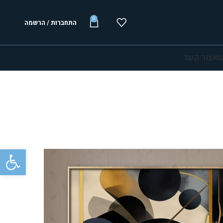
0
התחברות / הרשמה
שא
צור קשר
פתח