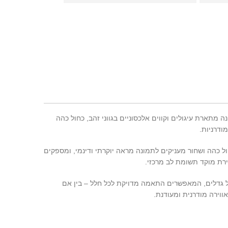
והשירות היה עם יחס אישי ונעים
ממליצה מאוד!!
הגיעו התמונות והן וואו! ממליצה 
ממש
ה מתארת עיגולים וקווים אלכסוניים בגווני זהב, כחול כהה
ודרניות.
ל כהה ושחור מעניקים לתמונה מראה יוקרתי ודינמי, ומספקים
ירת מוקד תשומת לב מרכזי.
של גדלים, המאפשרים התאמה מדויקת לכל חלל – בין אם
ווירה מודרנית ומעודנת.