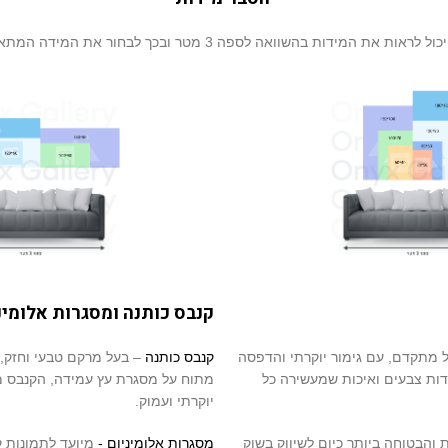
מידות בהשוואה לספה 3 מטר ובכך לבחור את המידה המתאימה ביותר עבורכם
קנבס כותנה ומסגרות אלומינ
ול מתקדם, עם גימור יוקרתי והדפסה
קנבס כותנה
– בעל מרקם טבעי וחזק,
יוצאת דופן, חדות צבעים ואיכות שמעשירה כל
מתוח על מסגרת עץ עמידה, הקנבס מ
יוקרתי ועמוק.
Platinum Max 8 (האיכותית והבטוחה ביותר כיום לשיווק בשוק
מסגרות אלומיניום -
מיועד לתמונות קנבס, קיים ב4 צבע