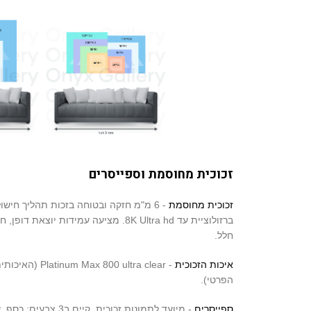
זכוכית מחוסמת וספייסרים
זכוכית מחוסמת
- 6 מ"מ חזקה ובטוחה בזכות תהליך חיש
ברזולוציית עד 8K Ultra hd. מציעה עמידות 
חלל.
איכות הזכוכית
- 00 ultra clear
הפרטי).
ספייסרים
- מיועד לתמונות זכוכית, קיים ב3 צבעים: כסף, שחור, זהב.