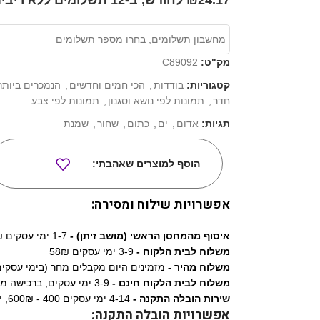
₪24.17 לחודש, ב-12 תשלומים ללא ריבית*
מק"ט:
C89092
קטגוריות:
בודדות
,
הכי חמים וחדשים
,
הנמכרים ביותר
חדר
,
תמונות לפי נושא וסגנון
,
תמונות לפי צבע
תגיות:
אדום
,
ים
,
כתום
,
שחור
,
שמנת
הוסף למוצרים שאהבתי:
אפשרויות שילוח ומסירה:
איסוף מהמחסן הראשי (מושב זיתן) -
1-7 ימי עסקים 0₪
משלוח לבית הלקוח -
3-9 ימי עסקים 58₪
משלוח מהיר -
מזמינים היום מקבלים מחר (בימי עסקים) 9₪
משלוח לבית הלקוח חינם -
3-9 ימי עסקים, ברכישה מעל 1,290₪
שירות הובלה התקנה -
4-14 ימי עסקים 400 - 600₪, ישולם ישירות למתקין.
אפשרויות הובלה התקנה: