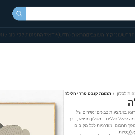
חדר
שעוני קיר מעוצבים
מראות (חדש)
יודאיקה
תמונות לפי סוג / נו
נות לסלון
תמונת קנבס פרחי הלילה
ה
וגע באמצעות צבעים עשירים של
מה לשלל חללים – מסלון מפואר, דרך
פך תחכום ומודרניות לכל מקום בו
לגנטיות.