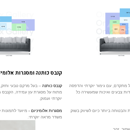
קנבס כותנה ומסגרות אלומינ
ול מתקדם, עם גימור יוקרתי והדפסה
קנבס כותנה
– בעל מרקם טבעי וחזק,
יוצאת דופן, חדות צבעים ואיכות שמעשירה כל
מתוח על מסגרת עץ עמידה, הקנבס מ
יוקרתי ועמוק.
Platinum Max 8 (האיכותית והבטוחה ביותר כיום לשיווק בשוק
מסגרות אלומיניום -
מיועד לתמונות קנבס, קיים ב4 צבע
משדר מראה יוקרתי.