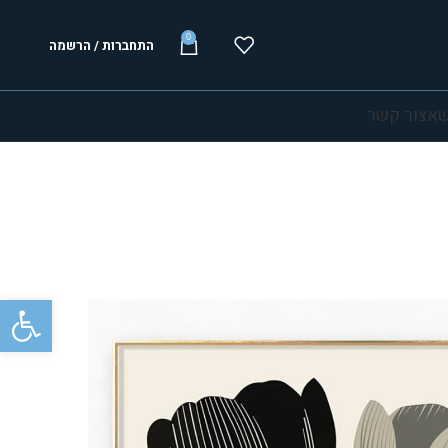
0
התחברות / הרשמה
שא
צור קשר
פתח