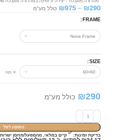
מהדורה מוגבלת - יצירה זו זמינה במהדורה מוגבלת של 50 יחידות בלבד - לשמירה על ייחודי
₪
975
–
₪
290
כולל מע"מ
FRAME
SIZE
נקה
₪
290
כולל מע"מ
הוספה לסל
✅
בדיקת זמינות:
קיים במלאי, מהמפעל/מחסן ישרות אליכם! כ-6 